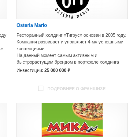
Osteria Mario
оду
Ресторанный холдинг «Тигрус» основан в 2005 году.
Компания развивает и управляет 4-мя успешными
а»
концепциями.
На данный момент самым активным и
быстрорастущим брендом в портфеле холдинга
является сеть итальянских ресторанов OSTERIA
₽
Инвестиции:
25 000 000
MARIO.
Идея создания бренда OSTERIA MARIO появилась
х
в 2015 году. К этому времени ресторанный холдинг
ПОДРОБНЕЕ О ФРАНШИЗЕ
«ТИГРУС» уже имел десятилетний опыт работы в
ресторанной сфере и целый ряд успешных
ресторанных концепций. Аккумулировав
десятилетний опыт работы в данном сегменте
бизнеса, было решено создать бренд итальянских
на
ресторанов OSTERIA MARIO, где посетители смогут
окунуться в итальянскую атмосферу и попробовать