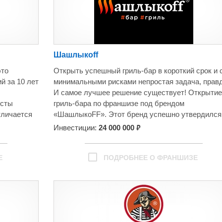
Шашлыкоff
это
Открыть успешный гриль-бар в короткий срок и 
й за 10 лет
минимальными рисками непростая задача, прав
И самое лучшее решение существует! Открытие
исты
гриль-бара по франшизе под брендом
тличается
«ШашлыкоFF». Этот бренд успешно утвердился
своей нише и приглашает Вас к долгосрочному
₽
Инвестиции:
24 000 000
партнерству!
ООО «СРП ГРУПП» является владельцем брен
«Шашлыкоff» и с 2013 года развивает франчайзин
Е
ПОДРОБНЕЕ О ФРАНШИЗЕ
Бренд «Шашлыкоff» является крупнейшим игрок
на франчайзинговом рынке РФ. Ищем партнеров
для открытия новых ресторанов на территории
России и стран СНГ по договору франчайзинга.