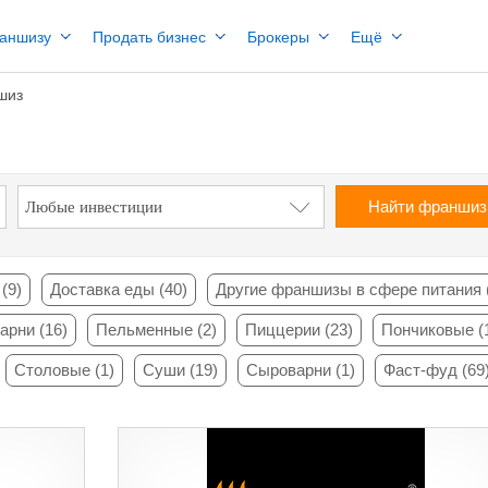
раншизу
Продать бизнес
Брокеры
Ещё
шиз
Найти франши
(9)
Доставка еды (40)
Другие франшизы в сфере питания 
арни (16)
Пельменные (2)
Пиццерии (23)
Пончиковые (
Столовые (1)
Суши (19)
Сыроварни (1)
Фаст-фуд (69