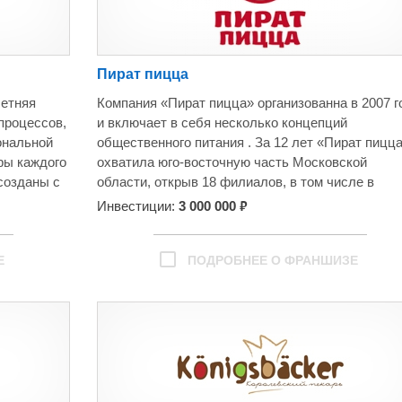
Пират пицца
летняя
Компания «Пират пицца» организованна в 2007 г
процессов,
и включает в себя несколько концепций
ональной
общественного питания . За 12 лет «Пират пицц
ры каждого
охватила юго-восточную часть Московской
созданы с
области, открыв 18 филиалов, в том числе в
дый день мы
формате Food-court и кафе. Так же в 2016 году
₽
Инвестиции:
3 000 000
двосхищать
компанией открыт ресторан узбекской кухни
Чайхана Барашек в г. Лыткарино. В 2018 году
компанией совместно с супермаркетом кошерны
Е
ПОДРОБНЕЕ О ФРАНШИЗЕ
!
продуктов Кошер Гурмэ создан суши бар Кошер
Пират, в котором представлены блюда японской
естораны
кухни с соблюдением всех норм кашрута.
личаются
За это время существования компании на рынке,
ерьером,
мы смогли создать успешную бизнес модель,
стью
которая позволяет держаться на плаву во време
новенно
невероятной конкуренции Российских и мировых