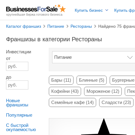
Купить бизнес
Купить ф
крупнейшая биржа готового бизнеса
Каталог франшиз
Питание
Рестораны
Найдено 75 фран
Франшизы в категории Рестораны
Инвестиции
от
до
Бары (11)
Блинные (5)
Бургерные 
Кофейни (43)
Мороженое (12)
Пек
Новые
Семейные кафе (14)
Сладости (23)
франшизы
Популярные
С быстрой
окупаемостью