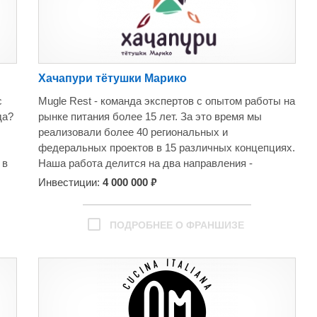
Хачапури тётушки Марико
с
Mugle Rest - команда экспертов с опытом работы на
да?
рынке питания более 15 лет. За это время мы
реализовали более 40 региональных и
федеральных проектов в 15 различных концепциях.
 в
Наша работа делится на два направления -
консалтинг и франчайзинг.
₽
Инвестиции:
4 000 000
В рамках консалтинга мы поможем вам открыть
да
ресторан, провести ребрендинг, либо улучшить
г.
показатели существующего проекта.
ПОДРОБНЕЕ О ФРАНШИЗЕ
ом
Франчайзинг представлен двумя проектами -
грузинский ресторан «Хачапури тетушки Марико» и
городские кофейни Coffee Cake.
Помимо этого, мы предоставляем консалтинговые
услуги для ресторанов, кафе, баров: