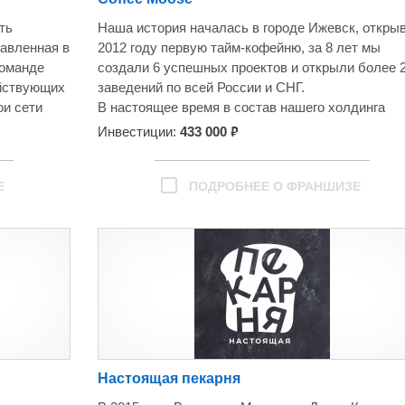
ть
Наша история началась в городе Ижевск, открыв
тавленная в
2012 году первую тайм-кофейню, за 8 лет мы
команде
создали 6 успешных проектов и открыли более 
йствующих
заведений по всей России и СНГ.
ои сети
В настоящее время в состав нашего холдинга
входят такие бренды как:
₽
Инвестиции:
433 000
понской
Мы не стоим на месте. Быстро развиваясь по вс
 с широким
России, уже сейчас мы выходим на европейский
ртименте:
американский рынки, поэтому ищем сильных,
Е
ПОДРОБНЕЕ О ФРАНШИЗЕ
ки.
амбициозных партнеров, готовых создавать
 точек.
собственный бизнес в составе сильной
время.
международной команды.
 с
 и выгод,
тересованы
Настоящая пекарня