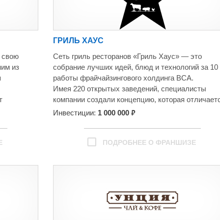
луги
качество
люч»,
П и
ГРИЛЬ ХАУС
о открытия
конечно,
 свою
Сеть гриль ресторанов «Гриль Хаус» — это
ткрытие
ним из
собрание лучших идей, блюд и технологий за 10
учение
я
работы фрайчайзингового холдинга ВСА.
ение после
Имея 220 открытых заведений, специалисты
омпании
т
компании создали концепцию, которая отличает
кой
от всех проектов на рынке.
₽
Инвестиции:
1 000 000
ежегодно
 рынок
Е
ПОДРОБНЕЕ О ФРАНШИЗЕ
визитной
юбимые
а Дивная»,
а
еди ночь» и
ие
ве