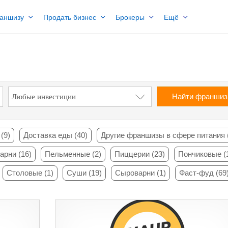
раншизу
Продать бизнес
Брокеры
Ещё
Найти франши
(9)
Доставка еды (40)
Другие франшизы в сфере питания 
арни (16)
Пельменные (2)
Пиццерии (23)
Пончиковые (
Столовые (1)
Суши (19)
Сыроварни (1)
Фаст-фуд (69