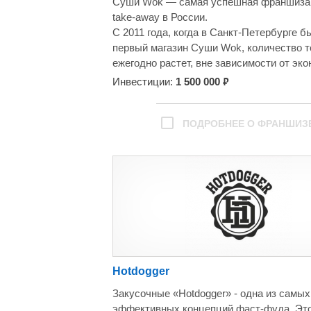
Суши Wok — самая успешная франшиза 
take-away в России.
С 2011 года, когда в Санкт-Петербурге б
первый магазин Суши Wok, количество т
ежегодно растет, вне зависимости от эк
ситуации в стране. Сегодня под брендо
₽
Инвестиции:
1 500 000
по франчайзинговой модели работает 77
магазинов во всех регионах России, а та
рубежом.
ПОДРОБНЕЕ О ФРАНШИЗ
Hotdogger
Закусочные «Hotdogger» - одна из самых
эффективных концепций фаст-фуда. Это