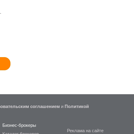
сохраняя полезные свойства и текстуру.
.
,
ли
ый
лем
 не
у.
.
овательским соглашением
и
Политикой
Бизнес-брокеры
Реклама на сайте
Каталог брокеров