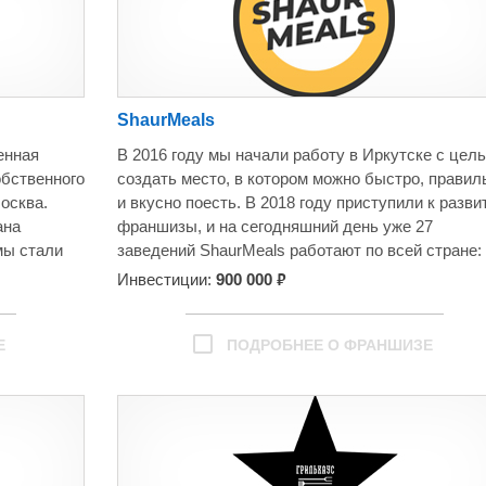
ShaurMeals
енная
В 2016 году мы начали работу в Иркутске с цел
обственного
создать место, в котором можно быстро, правил
Москва.
и вкусно поесть. В 2018 году приступили к разв
ана
франшизы, и на сегодняшний день уже 27
мы стали
заведений ShaurMeals работают по всей стране: 
са и
Калининграда до Магадана.
₽
Инвестиции:
900 000
сех
 франшизы
Е
ПОДРОБНЕЕ О ФРАНШИЗЕ
ий 2018
ое