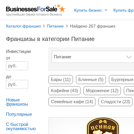
Купить бизнес
Купить ф
крупнейшая биржа готового бизнеса
Каталог франшиз
Питание
Найдено 267 франшиз
Франшизы в категории Питание
Инвестиции
от
до
Бары (11)
Блинные (5)
Бургерные 
Кофейни (43)
Мороженое (12)
Пек
Новые
Семейные кафе (14)
Сладости (23)
франшизы
Популярные
С быстрой
окупаемостью