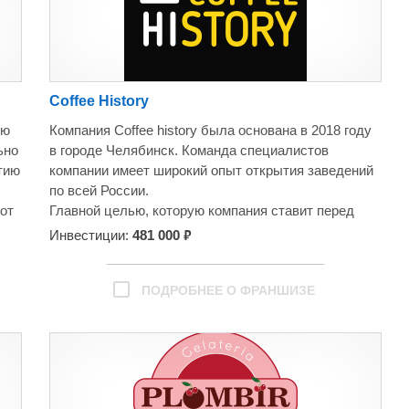
Coffee History
ью
Компания Coffee history была основана в 2018 году
ьно
в городе Челябинск. Команда специалистов
итию
компании имеет широкий опыт открытия заведений
по всей России.
от
Главной целью, которую компания ставит перед
собой, является популяризация культуры
₽
Инвестиции:
481 000
употребления кофе и позиционирование кофе как
понятного и доступного напитка. В долгосрочное
перспективе у руководства компании есть планы
ПОДРОБНЕЕ О ФРАНШИЗЕ
создать сеть заведений по всей стране и
организовать собственный тренинг-центр для
обучения франчайзи и их персонала.