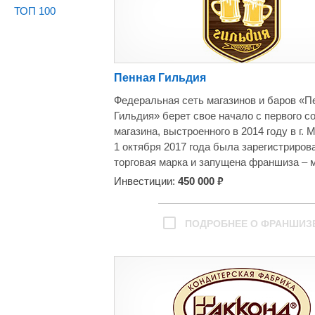
ТОП 100
Пенная Гильдия
Федеральная сеть магазинов и баров «П
Гильдия» берет свое начало с первого с
магазина, выстроенного в 2014 году в г. 
1 октября 2017 года была зарегистриров
торговая марка и запущена франшиза – 
делиться опытом ведения пивного бизне
₽
Инвестиции:
450 000
выстраивать магазины «под ключ» для в
желающих по всей России.
За не столь долгий срок существования
ПОДРОБНЕЕ О ФРАНШИЗ
мы успели стать самой быстрорастущей
франчайзинговой сетью пивных заведен
года, и намерены не останавливаться на
достигнутом.
Секрет нашего успеха прост – у нас сам