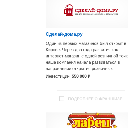
Если вы мечтаете нести людям радость 
яркие эмоции, значит, это предложение 
вас.
Сделай-дома.ру
Один из первых магазинов был открыт в
Кирове. Через два года развития как
интернет-магазин с одной розничной точк
наша компания начала развиваться в
направлении открытия розничных
магазинчиков данной тематики.
₽
Инвестиции:
550 000
В данный момент открыто 7 магазинов в
Кировской области, 47 по России и 3 в
Латвии, в том числе в городах с населен
ПОДРОБНЕЕ О ФРАНШИЗЕ
менее 50 тыс. человек.
Изготовление алкоголя или приготовлени
пищи становится у наших покупателей
хобби, и они становятся постоянными и
любимыми клиентами. В наших магазина