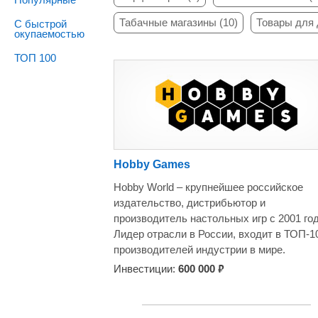
Табачные магазины (10)
Товары для 
С быстрой
окупаемостью
ТОП 100
Hobby Games
Hobby World – крупнейшее российское
издательство, дистрибьютор и
производитель настольных игр с 2001 год
Лидер отрасли в России, входит в ТОП-1
производителей индустрии в мире.
Ассортиментная матрица товаров Hobby
₽
Инвестиции:
600 000
World включает более 5000 наименований
том числе настольные игры и аксессуары
Каждый год издательство выпускает бол