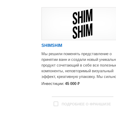
Казахстане, Узбекистане, Туркменистане
SHIMSHIM
Мы решили поменять представление о
принятии ванн и создали новый уникаль
продукт сочетающий в себе все полезны
компоненты, неповторимый визуальный
эффект, креативную упаковку. Мы сильн
отличаемся от существующих продуктов
₽
Инвестиции:
45 000
сохраняя низкую цену для конечного
клиента.
Все началось в 2017 году, мы одни из
ПОДРОБНЕЕ О ФРАНШИЗЕ
первых, кто привез данный эффект из С
Россию. С 2017-2020 год мы развивали