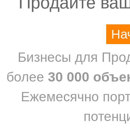
Продайте ваш
На
Бизнесы для Прод
более
30 000 объе
Ежемесячно пор
потенц