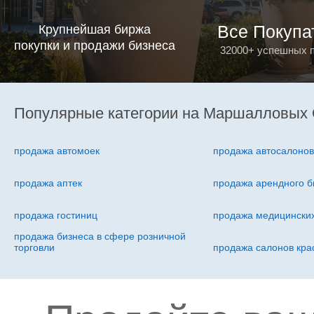
Все Покупа
Крупнейшая биржа
покупки и продажи бизнеса
32000+ успешных 
Популярные категории на Маршалловых 
продажа автомоек
продажа автосалоно
продажа аптек
продажа арендного б
продажа гостиниц
продажа медицинских
продажа бизнеса в сфере розничной
торговли
продажа салонов кра