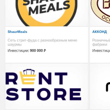
ShaurMeals
АККОНД
Сеть стрит-фуда с разнообразным меню
Розничный
шаурмы
фабрики
₽
Инвестиции:
900 000
Инвестиц