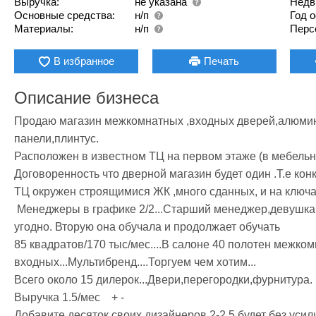
Выручка:
не указана
Недв
Основные средства:
н/п
Год 
Материалы:
н/п
Перс
В избранное
Печать
Описание бизнеса
Продаю магазин межкомнатных ,входных дверей,алюмин
панели,плинтус.

Расположен в известном ТЦ на первом этаже (в мебельно
Договоренность что дверной магазин будет один .Т.е конку
ТЦ окружен строящимися ЖК ,много сданных, и на ключах
 Менеджеры в графике 2/2...Старший менеджер,девушка,настоящий профессионал, продаст что 
угодно. Вторую она обучала и продолжает обучать

85 квадратов/170 тыс/мес....В салоне 40 полотен межко
входных...Мультибренд....Торгуем чем хотим...

Всего около 15 дилерок...Двери,перегородки,фурнитура.

Выручка 1.5/мес    + -

Добавите десяток своих дизайнеров 2-2.5 будет без усили