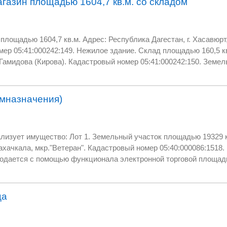
газин площадью 1604,7 кв.м. со складом
блика Дагестан, г. Хасавюрт, ул. Гамидова
й номер 05:41:000200:40. Порядок
к и четверг
омназначения)
контактное
лимат Магомедовна.
ет имущество: Лот 1. Земельный участок площадью 19329 кв.м. Адрес:
5:40:000086:1518. Извещение
,
дни с 8:00 до 17:00 (МСК).
ца