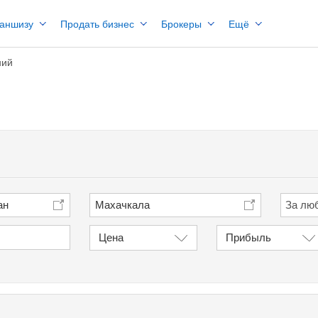
раншизу
Продать бизнес
Брокеры
Ещё
ний
ан
Махачкала
Цена
Прибыль