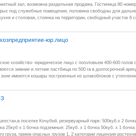
анкетный зал, возможна раздельная продажа. Гостиница 80 ном
рых под служебные помещения, половина свободны для дальне
ухня и столовая, стоянка на территории, свободный участок 8 с
 на 800 мест высокого уровня. возможна покупка без банкетного
я. 400м до городского пляжа
ьхозпредприятие-юр.лицо
кое хозяйство- юридическое лицо с поголовьем 400-600 голов 
ются зимние и летние пастбища по 500 га в долгосрочной арен
 зоне имеются кошары построенные из шлакоблоков с утепленн
 домов и выпечки хлеба, чабанские дома. Обращаться по тел. 
ПЗ
ный парк: 500куб.х 2 бочки 200куб х 2 бочки
куб х 1 бочка подземные: 25куб. х 1 бочка 50куб. х 1 бочка есть лицензия на
ереработку