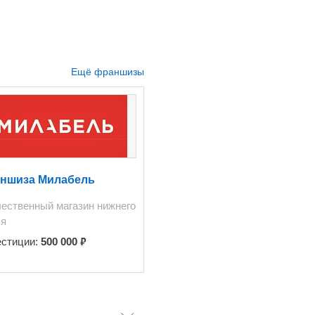
ке.
Ещё франшизы
ншиза Милабель
ественный магазин нижнего
ья
₽
естиции:
500 000