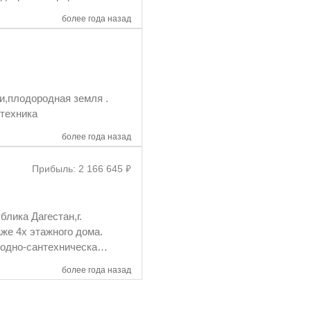
более года назад
олов. Есть техника
более года назад
₽
Прибыль: 2 166 645
лика Дагестан,г.
аже 4х этажного дома.
одно-сантехническая
зация,два резервуара с
более года назад
онами отдыха:деловая
принуждённого
ьный