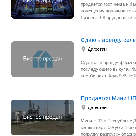
продается гостиница и б
помещения половина кото
бизнеса. Оборудованная к
комплекса, банкетный зал
телефону, цена договорна
Сдаю в аренду сел
Дагестан
Сдается в аренду фермерс
последующего выкупа. Име
пастбищах в Кочубейской
газом для нужд отопления
Продается Мини Н
Дагестан
Мини НПЗ в Республике Дагестан,в поселке Кочубей. резервуар
малый парк: 50куб х 1 бочка 25
погрузку-разгрузку опасного груза, прием опасных грузов 1, 2 категории лицензия ростехнадзора на п