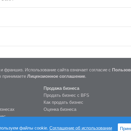
 и франшиз. Использование сайта означает согласие с
Пользов
ы принимаете
Лицензионное соглашение
.
Продажа бизнеса
Продать бизнес с BFS
Как продать бизнес
изнесах
Оценка бизнеса
нес
пользуем файлы cookie.
Соглашение об использовании
Прин