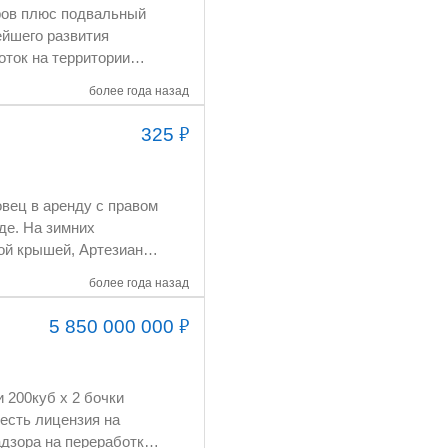
еров плюс подвальный
йшего развития
оток на территории
 зала. Подробности по
более года назад
₽
325
овец в аренду с правом
де. На зимних
ой крышей, Артезиан с
+79289614770 Ахмед.
более года назад
₽
5 850 000 000