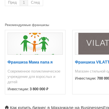
Пред
1
След
комплекс:плазменный тел
Рекомендуемые франшизы
Франшиза Мама папа я
Франшиза VILAT
Современное поликлиническое
Магазин стильной 
учреждение для взрослых и
Инвестиции:
700 00
детей
₽
Инвестиции:
3 800 000
Как купить бизнес в Махачкале на BusinessesFo