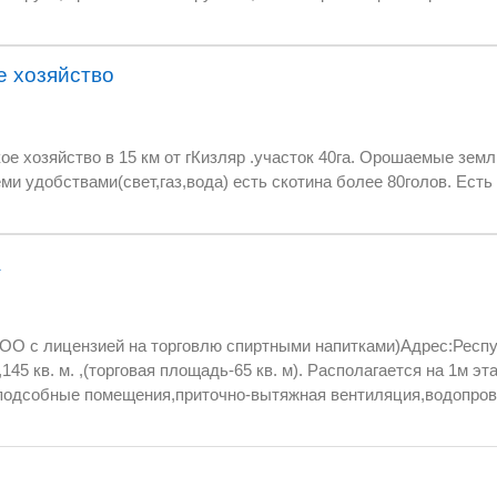
тываем 70-
 хозяйство
 и проверенными
"Доннефть" ООО "ПетолеумТрейдинг" Доход 3р. на тонну.
ок 40га. Орошаемые земли,плодородная земля .
На участке кап.дом со всеми удобствами(свет,газ,вода) есть скотина более 80г
а
ОО с лицензией на торговлю спиртными напитками)Адрес:Респуб
,145 кв. м. ,(торговая площадь-65 кв. м). Располагается на 1м эт
подсобные помещения,приточно-вытяжная вентиляция,водопров
астик),установлена в августе 2008г. ,охранно-пожарная сигнали
рьер:зал в стиле древнего замка на 50 человек с различными з
х встреч,обедов и ужинов и кальянная-для неформального и не
 знаменательных событий и дат-мультимедийный развлекател