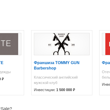
евизор,спутниковое TV,DVD-проигрыватель с рессивером+карао
TE
Франшиза TOMMY GUN
Фра
Barbershop
одежды
Отеч
Классический английский
бел
₽
0
мужской клуб
Инв
₽
Инвестиции:
1 500 000
rSale?