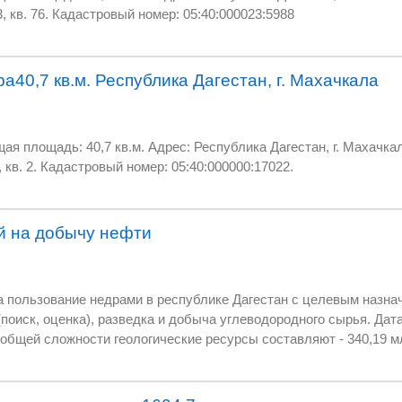
Акушинского, д. 80, корп. 3, кв. 76. Кадастровый номер: 05:40:000023:5988
а40,7 кв.м. Республика Дагестан, г. Махачкала
щадь: 40,7 кв.м. Адрес: Республика Дагестан, г. Махачкала, пр-кт А.
Акушинского, д. 30Д, уч. 1, кв. 2. Кадастровый номер: 05:40:000000:17022.
й на добычу нефти
 недрами в республике Дагестан с целевым назначением и видами работ
ородного сырья. Дата окончания лицензий 4
я. Промышленная добыча не велась. Попадают под льготы
. Продажа одним лотом. Подробную информацию вышлю
ому покупателю.