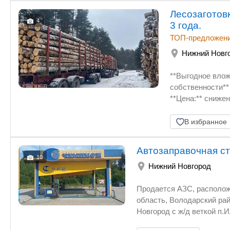
Лесозаготов
4
3 года.
ТОП-предложен
Нижний Новг
**Выгодное вложение с высок
собственности** **Регион:** Владимирская область Гусь-Хрустальный райо
**Цена:** сниженна до 190 000 000 . 
**Годовая чистая прибыль:** ~
Предлагается к пр
В избранное
роста. Основные направления 
— 3 150 гектаров • Заготовка — до 11 000 м. в год • Затраты — минималь
Автозаправочная с
Прибыльность — 
10
Нижний Новгород
экспорт, собственная переработка Мол
рассчитана на 2
Продается АЗС, располож
Земельные и иму
область, Володарский ра
производственный участок с пос
Новгород с ж/д веткой п.Ильино-п.Фролищи. 1.Ав
Зельхоз назначение. 30 гектаров — под производственные нужды Здания и объекты
собственность; Кадастровый номер 52:22:0400013:313; площадь 1 32
Административное здание — 350 м. Скл