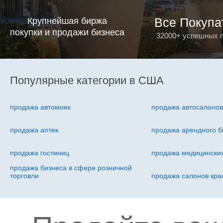
Все Покупа
Крупнейшая биржа
покупки и продажи бизнеса
32000+ успешных 
Популярные категории в США
продажа автомоек
продажа автосалоно
продажа аптек
продажа арендного б
продажа гостиниц
продажа медицинских
продажа бизнеса в сфере розничной
торговли
продажа салонов кра