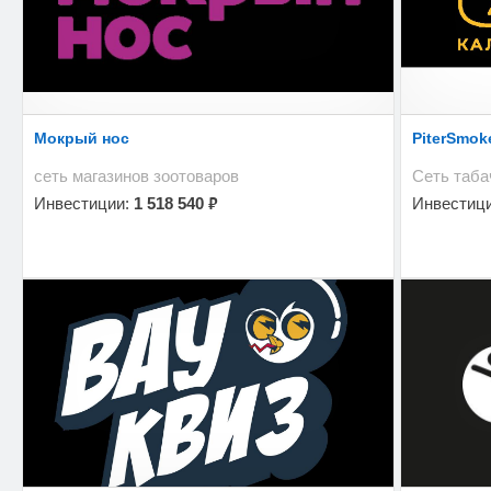
Мокрый нос
PiterSmok
сеть магазинов зоотоваров
Сеть таба
₽
Инвестиции:
1 518 540
Инвестиц