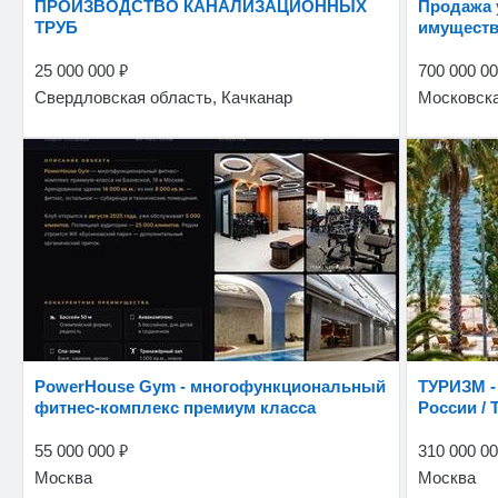
ПРОИЗВОДСТВО КАНАЛИЗАЦИОННЫХ
Продажа уникального производственно-
ТРУБ
имуществ
₽
25 000 000
700 000 0
Свердловская область, Качканар
Московска
PowerHouse Gym - многофункциональный
ТУРИЗМ - Туроператорская Компания по
фитнес-комплекс премиум класса
России / 
₽
55 000 000
310 000 0
Москва
Москва