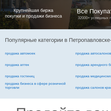
Все Покупа
Крупнейшая биржа
покупки и продажи бизнеса
32000+ успешных 
Популярные категории в Петропавловске
продажа автомоек
продажа автосалоно
продажа аптек
продажа арендного б
продажа гостиниц
продажа медицинских
продажа бизнеса в сфере розничной
торговли
продажа салонов кра