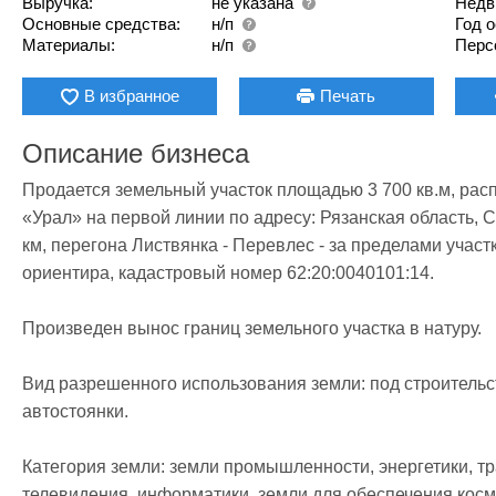
Выручка:
не указана
Недв
Основные средства:
н/п
Год 
Материалы:
н/п
Перс
В избранное
Печать
Описание бизнеса
Продается земельный участок площадью 3 700 кв.м, ра
«Урал» на первой линии по адресу: Рязанская область, С
км, перегона Листвянка - Перевлес - за пределами участка
ориентира, кадастровый номер 62:20:0040101:14.  

Произведен вынос границ земельного участка в натуру.

Вид разрешенного использования земли: под строительс
автостоянки.

Категория земли: земли промышленности, энергетики, тр
телевидения, информатики, земли для обеспечения косм