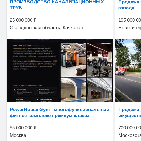
ПРОИЗВОДСТВО КАНАЛИЗАЦИОННЫХ
Продажа здания машиностроительного
ТРУБ
завода
₽
25 000 000
195 000 0
Свердловская область, Качканар
Новосибир
PowerHouse Gym - многофункциональный
Продажа уникального производственно-
фитнес-комплекс премиум класса
имуществ
₽
55 000 000
700 000 0
Москва
Московска