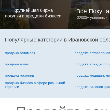
Все Покупа
Крупнейшая биржа
покупки и продажи бизнеса
32000+ успешных 
Популярные категории в Ивановской обл
продажа автомоек
продажа автосалоно
продажа аптек
продажа арендного б
продажа гостиниц
продажа медицинских
продажа бизнеса в сфере розничной
торговли
продажа салонов кра