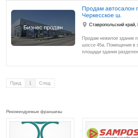
Продам автосалон пл.
Черкесское ш.
Ставропольский край
,
Продам нежилое здание пл. 5075 кв
шоссе 45а. Помещения в здании имеют многофункциональное назначение, в настоящий момент
площади здания разделены на модули и используются арендаторами по продаже сантехники,
напольных покрытий, керамической пл
ЦЕНТР АВТОЛЮКС - официальный дилер CHERY в городе 
автомобилей. Технические характеристики паспорта объекта недвижимости: с
шлакоблочные, витражное остекление, чердачное перекрытие- металлические фермы, крыша
Пред
1
След
металлочерепица, пол- керамическая плитк
подстанция 10 кВт- ТП-259 с распределяющим устройством 04 кВ находящейс
прилегающей к зданию территории. Внутренняя подстанция 10/04- мощностью 560 киловатт,
кабельные сети 10-0,4 кВт находятся 
Рекомендуемые франшизы
центральных сетей города O 100 мм, автономное отопление,
вентиляция, пульт видеонаблюдения, пожарная и охранная сигнализации. Назначение
земельного участка: Земли населе