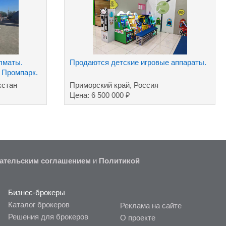
лматы.
Продаются детские игровые аппараты.
 Промпарк.
хстан
Приморский край, Россия
₽
Цена: 6 500 000
ательским соглашением
и
Политикой
Бизнес-брокеры
Каталог брокеров
Реклама на сайте
Решения для брокеров
О проекте