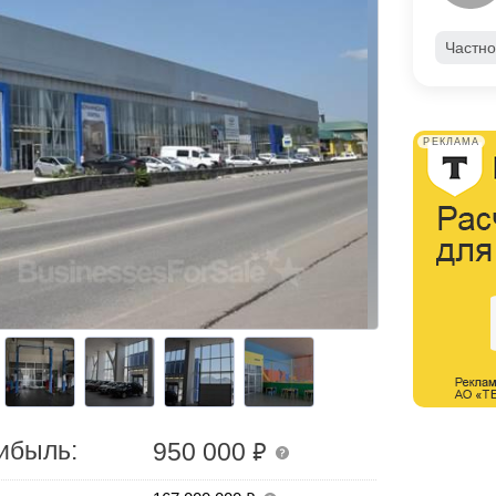
Частно
РЕКЛАМА
₽
ибыль:
950 000