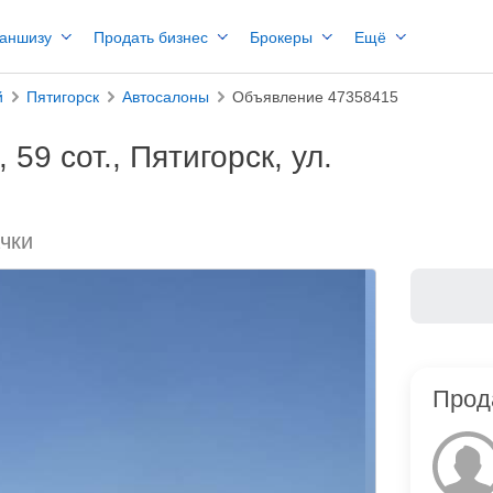
раншизу
Продать бизнес
Брокеры
Ещё
й
Пятигорск
Автосалоны
Объявление 47358415
59 сот., Пятигорск, ул.
ачки
Прод