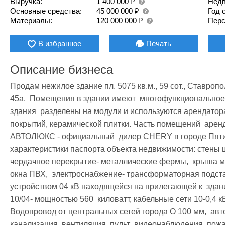
₽
Выручка:
1 400 000
Недв
₽
Основные средства:
45 000 000
Год 
₽
Материалы:
120 000 000
Перс
В избранное
Печать
Описание бизнеса
Продам нежилое здание пл. 5075 кв.м., 59 сот., Ставропо
45а.  Помещения в здании имеют  многофункциональное
здания  разделены на модули и используются арендатор
покрытий, керамической плитки. Часть помещений  аре
АВТОЛЮКС - официальный  дилер CHERY в городе Пятиго
характеристики паспорта объекта недвижимости: стены 
чердачное перекрытие- металлические фермы,  крыша ме
окна ПВХ,  электроснабжение- трансформаторная подста
устройством 04 кВ находящейся на прилегающей к  здан
10/04- мощностью 560  киловатт, кабельные сети 10-0,4 к
Водопровод от центральных сетей города O 100 мм,  авт
канализация, вентиляция, пульт  видеонаблюдения, пожа