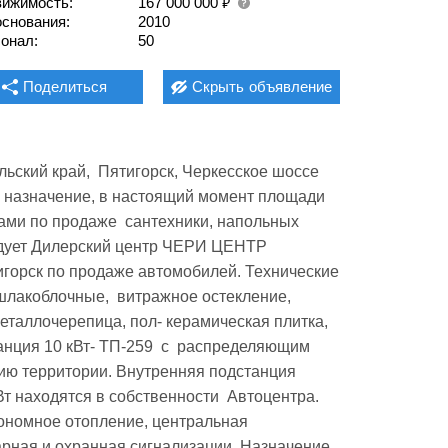
₽
ижимость:
167 000 000
основания:
2010
онал:
50
Поделиться
Скрыть
объявление
льский край,  Пятигорск, Черкесское шоссе 
 назначение, в настоящий момент площади 
ами по продаже  сантехники, напольных 
ндует Дилерский центр ЧЕРИ ЦЕНТР 
рск по продаже автомобилей. Технические  
шлакоблочные,  витражное остекление, 
таллочерепица, пол- керамическая плитка, 
нция 10 кВт- ТП-259  с  распределяющим 
ию территории. Внутренняя подстанция 
Вт находятся в собственности  Автоцентра. 
ономное отопление, центральная 
рная и охранная сигнализации. Назначение  