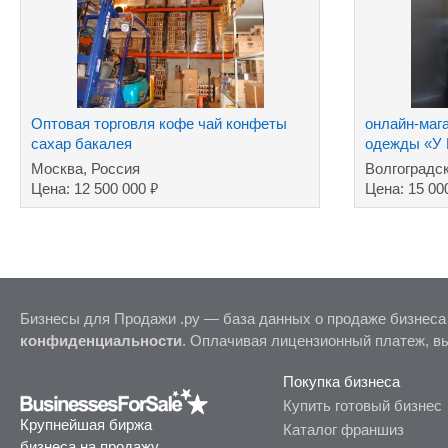
Оптовая торговля кофе чай конфеты
онлайн-маг
сахар бакалея
одежды «У
Москва, Россия
Волгоградс
₽
Цена: 12 500 000
Цена: 15 00
Бизнесы для Продажи .ру — база данных о продаже бизнеса
конфиденциальности
. Оплачивая лицензионный платеж, в
Покупка бизнеса
Купить готовый бизнес
Крупнейшая биржа
Каталог франшиз
бизнеса на продажу