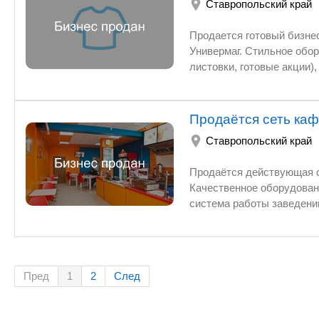
Ставропольский край
Продается готовый бизне
Универмаг. Стильное обор
листовки, готовые акции)
работы с Италией в дальн
Продаётся сеть каф
Ставропольский край
Продаётся действующая се
Качественное оборудова
система работы заведений, возм
1)ул.Маршала Жукова 18 (
30 посадочных мест 2)ул.Тухачевского 24/1 (находится в микрорайоне перспективный в самом
центре, красная линия) 20 посадочных мест 3)ул.45 п
улиц 45 паралель и Пираг
Пред
1
2
След