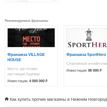
ежедневно - Торговое оборудование стелажи с стеклянными демонстрационными витринами
светодиодной подцветкой и подставками под украше
этаже) - Брендинг "Капитан Jack" логотип и фирменн
бухгалтерии и юридической помощи "Мое Дело" на 6 месяцев - Доступ к закрытому тренингу по
Рекомендуемые франшизы
продвижению и развитию бизнеса Лайф Плейер (пожизненно) 
40 000 руб. (если в розницу то 120 000 рублей наценка 300 -5 проверенных поставщиков (с
одним работаем по дропшипингу то есть заказ от 1 единицы без предоплаты где поставщик
занимается отправкой товара без вашего личного учас
покупке 1 месяц Бизнес существует уже окол
контекстная реклама) оборот 100т.р и чистая прибыл
сотруд
Франшиза VILLAGE
Франшиза SportHero
HOUSE
Спортивный онлайн-сер
Место, где готовят
₽
Инвестиции:
86 000
настоящие бургеры
₽
Инвестиции:
4 000 000
Как купить прочие магазины в Нижнем Новгород