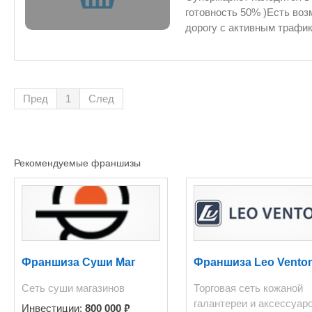
готовность 50% )Есть воз
дорогу с активным трафи
дома.здание в собственно
Пред
1
След
Рекомендуемые франшизы
Франшиза Суши Маг
Франшиза Leo Venton
Сеть суши магазинов
Торговая сеть кожаной
галантереи и аксессуар
₽
Инвестиции:
800 000