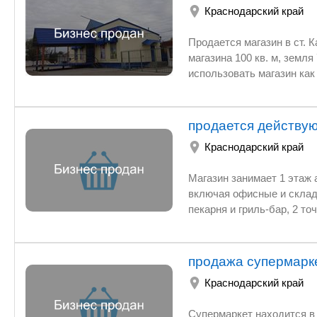
Краснодарский край
количества личных автомобилей. IT: Продвинутая система видеонаблюдения и автоматизация
PC. Гарантии: Все оборуд
Продается магазин в ст. Казанской, Кавказский район, до города Кр
7 до 12 (
магазина 100 кв. м, земля 700 кв. м, все коммуникации есть. Собственник физ лицо. Можно
использовать магазин как продовольственный, продуктовый или под иные цели. До Краснодар
130 км, до моря 230 км.
продается действу
Краснодарский край
Магазин занимает 1 этаж 
включая офисные и склад
пекарня и гриль-бар, 2 то
продукцией. Есть своя ба
офисным оборудованием 
продажа супермарк
Краснодарский край
Супермаркет находится в 