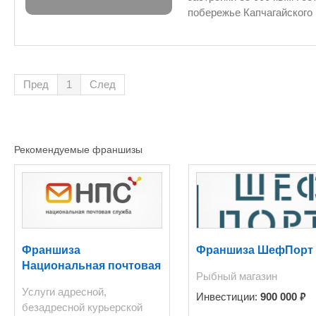
побережье Капчагайского водохранилища, в 70 км от центра г. Алматы и в 50 км от
международного аэропорта г. Алматы. Особенности расположения: туризм, центр игорного
бизнеса Казахстана и традиционное место отдыха жителей и гостей г. Алматы. Объект имеет
собственный пляж.
Пред
1
След
Рекомендуемые франшизы
Франшиза
Франшиза ШефПорт
Национальная почтовая
Рыбный магазин
служба
Услуги адресной,
₽
Инвестиции:
900 000
безадресной курьерской