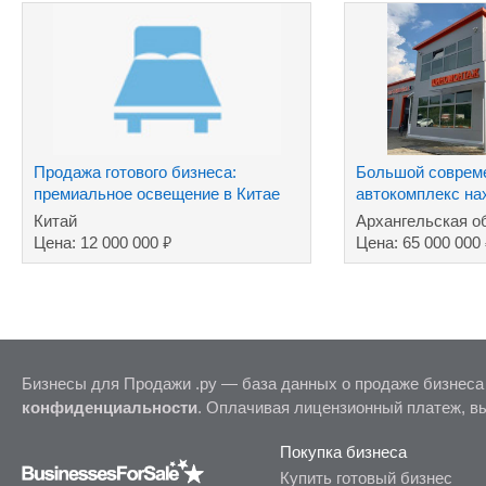
Продажа готового бизнеса:
Большой соврем
премиальное освещение в Китае
автокомплекс на
собственности в
Китай
Архангельская о
₽
Цена: 12 000 000
Цена: 65 000 000
Бизнесы для Продажи .ру — база данных о продаже бизнеса
конфиденциальности
. Оплачивая лицензионный платеж, в
Покупка бизнеса
Купить готовый бизнес