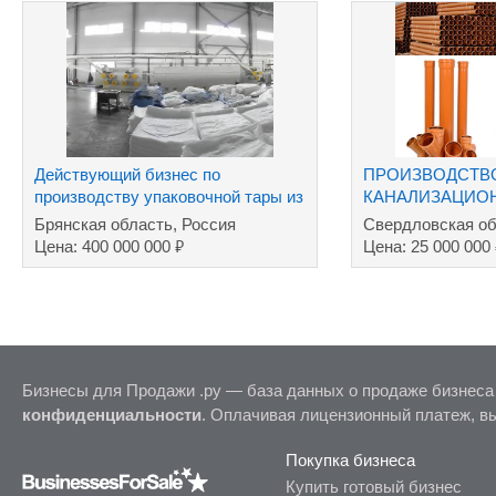
Действующий бизнес по
ПРОИЗВОДСТВ
производству упаковочной тары из
КАНАЛИЗАЦИО
полимеров
Брянская область, Россия
Свердловская об
₽
Цена: 400 000 000
Цена: 25 000 000
Бизнесы для Продажи .ру — база данных о продаже бизнеса
конфиденциальности
. Оплачивая лицензионный платеж, в
Покупка бизнеса
Купить готовый бизнес