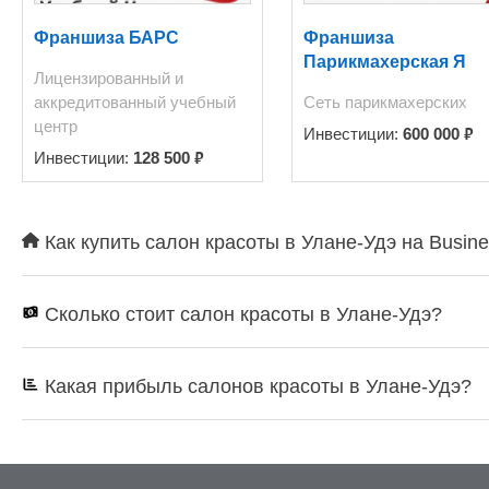
в запуск бизнеса — более 35 млн рублей. Финансовые пока
24,3 млн рублей 2024 год
Франшиза БАРС
Франшиза
нового собственника — от
Парикмахерская Я
Лицензированный и
системы налогообложения
аккредитованный учебный
Сеть парикмахерских
Основные расходы (посто
центр
административного персон
₽
Инвестиции:
600 000
~60 000 руб/мес Коммунальные услуги: ~30
₽
Инвестиции:
128 500
на март 2026): Выручка: 
прибыль: 1 617 000 руб. 
Операционная прибыль: 70
Как купить салон красоты в Улане-Удэ на Busin
собственника в месяц: 568 000 руб. Почему продается
сконцентрироваться на ра
летней историей) Кому по
Сколько стоит салон красоты в Улане-Удэ?
центр «под ключ» Владел
расширения и кросс-прод
Предпринимателю, который х
Какая прибыль салонов красоты в Улане-Удэ?
со мной — я пришлю полн
помещения, детальными финансовыми таблица
встречу.