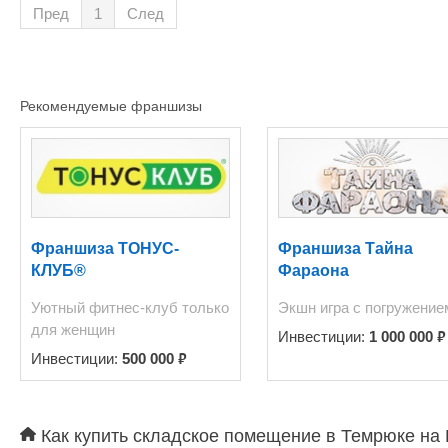
скважины через накопительную емкость -Электроснабжение по договор
Пред
1
След
"Россети Кубань" Славянские электрические сети 380 в/150 квт. Категория земель – земли
сельскохозяйственного назначения. Разрешенный вид использования земельного участка с/х
назначения – 1.15 хранение и переработка сельскохозяйственной продукции. Проектная
документация 2021 г - проект здания Винодельни на 0,9 га. Возм
Рекомендуемые франшизы
с/х производства: хранения, переработки и т п. Так же возможно приобретение в собственность
Франшиза ТОНУС-
Франшиза Тайна
КЛУБ®
Фараона
Уютный фитнес-клуб только
Экшн игра с погружение
для женщин
₽
Инвестиции:
1 000 000
₽
Инвестиции:
500 000
Как купить складское помещение в Темрюке на 