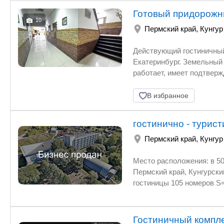
Готовый придорожн
10
Пермский край
,
Кунгур
Действующий гостиничный
Екатеринбург. Земельный 
работает, имеет подтвер
эксплуатации новым собственником. В стоимость входит: ? зем
собственности); ? трехэт
В избранное
мест; ? парковочная терр
онлайн-карточки. Преиму
гостинично - турис
потоком; • земля и здани
отопление; • современный 
Пермский край
,
Кунгур
финансовая история подтверждается докумен
отчетность предоставляются заинте
Место расположения: в 500 
связана с изменением инв
Пермский край, Кунгурский мун
переездом в другой регио
гостиницы 105 номеров S=2565 кв/м
показателями 
Гостиничный компл