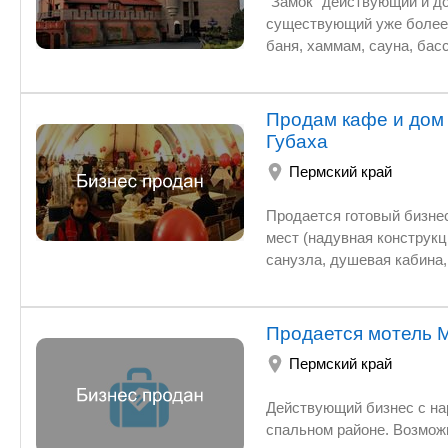
"Замок" действующий и д
существующий уже более 15
баня, хаммам, сауна, бас
Продам кафе и дом 
Губаха
Пермский край
Продается готовый бизне
мест (надувная конструкц
санузла, душевая кабина, спу
скважина и трансформато
квартиру, авто.
Продается мотель 
Пермский край
Действующий бизнес с на
спальном районе. Возможности расширения, достройки, партнерство с хозяином соседнего