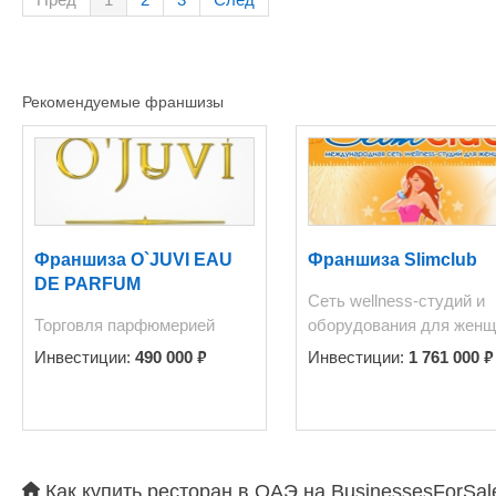
обслуживает клиентов быстро и качественно. Благодаря сохраненной 
сервировки напитков, первоклассному обслуживанию, за
Рекомендуемые франшизы
Франшиза O`JUVI EAU
Франшиза Slimclub
DE PARFUM
Сеть wellness-студий и
Торговля парфюмерией
оборудования для женщ
₽
₽
Инвестиции:
490 000
Инвестиции:
1 761 000
Как купить ресторан в ОАЭ на BusinessesForSal