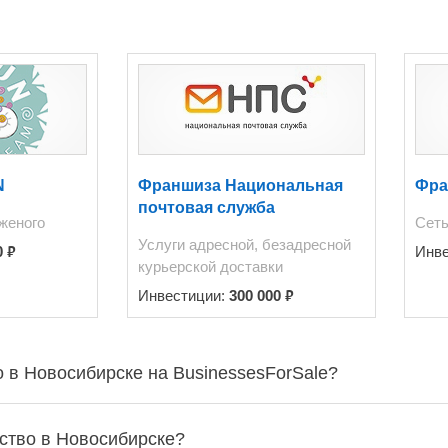
N
Франшиза Национальная
Фра
почтовая служба
женого
Сеть
Услуги адресной, безадресной
₽
0
Инв
курьерской доставки
₽
Инвестиции:
300 000
 в Новосибирске на BusinessesForSale?
ство в Новосибирске?