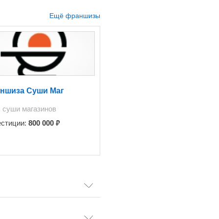
Ещё франшизы
ншиза Суши Маг
 суши магазинов
₽
естиции:
800 000