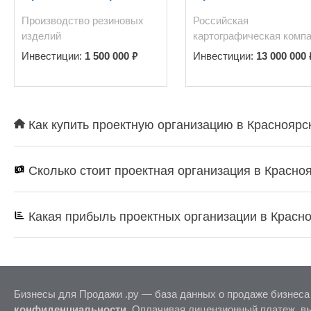
состоим в реестре недобросовестных поставщиков. Все налоги регулярно оплачиваются.
Производство резиновых
Российская
Долгов и кредитов компания не имеет (можем предоставить все
изделий
картографическая комп
₽
Инвестиции:
1 500 000
Инвестиции:
13 000 000
Как купить проектную организацию в Красноярск
Сколько стоит проектная организация в Красно
Какая прибыль проектных организации в Красн
Бизнесы для Продажи .ру — база данных о продаже бизнеса
конфиденциальности
. Оплачивая лицензионный платеж, в