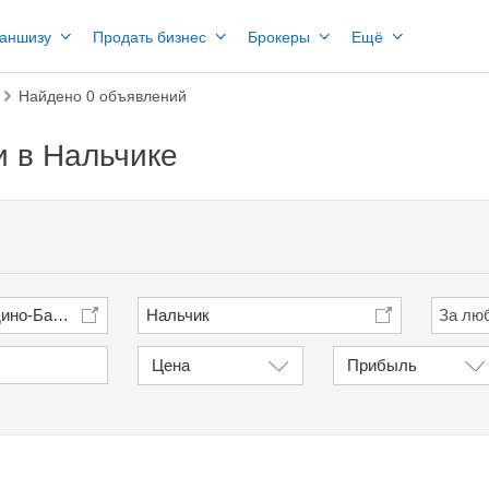
раншизу
Продать бизнес
Брокеры
Ещё
Найдено 0 объявлений
и в Нальчике
дино-Балкария
Нальчик
Цена
Прибыль