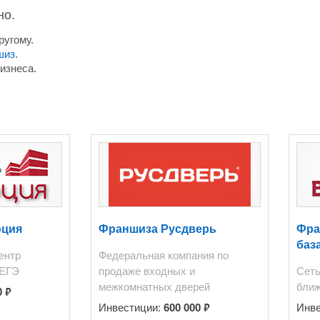
но.
ругому.
шиз
.
изнеса.
юция
Франшиза Русдверь
Фра
баз
ентр
Федеральная компания по
 ЕГЭ
продаже входных и
Сеть
межкомнатных дверей
ближ
₽
0
₽
Инвестиции:
600 000
Инв