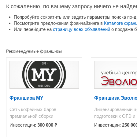
К сожалению, по вашему запросу ничего не найде
Попробуйте сократить или задать параметры поиска по-д
Посмотрите предложения франчайзинга в
Каталоге фран
Или перейдите на
страницу всех объявлений
о продаже б
Рекомендуемые франшизы
Франшиза MY
Франшиза Эвол
Сеть кофейных баров
Лицензированный ц
премиальной сборки
подготовки к ОГЭ и
₽
Инвестиции:
300 000
Инвестиции:
250 00