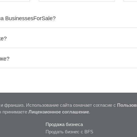
а BusinessesForSale?
ке?
ике?
 и франшиз. Использование сайта означает согласие с
Пользов
ы принимаете
Лицензионное соглашение
.
Продажа бизнеса
Продать бизнес с BFS