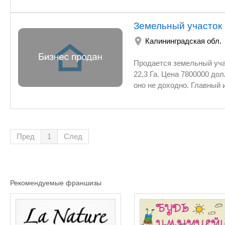
Земельный участок 
Калининградская обл.
Продается земельный уча
22,3 Га. Цена 7800000 до
оно не доходно. Главный инт
участок в собственности,
причальной стенки длинн
метров квадратных в кот
ангару подведена вода, к
Пред
1
След
организовать перевалку л
Рекомендуемые франшизы