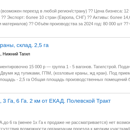
Звоните,
8 Наталия
(возможен переезд в любой регион/страну) ?? Цена бизнеса: 12 
 ?? Экспорт: более 10 стран (Европа, СНГ) ?? Активы: более 14,
оцент
ий контроль качества) ?? Команда сотрудников остаётся с новы
________________________________ 1?? Полный производственный
я резки, склейки, перемотки, упаковки и нарезки. Налаженные
раны, склад. 2,5 га
водства. 2?? Складские запасы на сумму 5,9 млн ? Более 48
ь
,
Нижний Тагил
оваров и комплектующих. Гарантия бесперебойного производства 
торская задолженность): 1 000 000 ? Продукция уже находится 
ов. Тагилстрой. Подача уборка Вагонов
через маркетплейсы и прямые каналы. Международные партнёры в
лощадь - 2,5 га Общая площадь производственных помещений ба
тивность Себестоимость производства готовой продукции: от 9
дорожных подъездных путей по 10 вагонов на каждой. Фронт погр
ии: 300–350 ? за единицу. Продано за 2024 год: 77 800 шт. 6?? Документация 
(3 крана): 2 крана(на гусеничном ходу) грузоподъемностью 25
о без зарегистрированного товарного знака. Полный комплект 
словий. Опытная команда (операторы, упаковщики), готовая ост
 3 Га, 6 Га. 2 км от ЕКАД. Полевской Тракт
0 кв.м. 200 кв.м.
_______________________ ?? Почему это выгодно: ?? Уникальность
же 2,5 года. ?? Международные продажи: стабильный экспорт и 
 процент брака и высокий стандарт качества. ?? Потенциал для
ГА.до 6 га (менее 1х Га к продаже не рассматривается) нет возм
ение ассортимента. ?? Сохранение команды: бизнес без просто
ду отсутствия возможности организации проезда к мелким участкам)