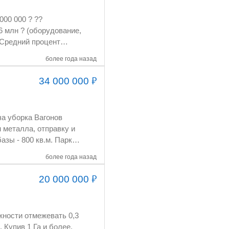
000 000 ? ??
6 млн ? (оборудование,
м владельцем ??? Что
более года назад
 процессы, обученные
₽
34 000 000
до 3 месяцев. 3??
в продаже у
 10 странах. 5??
зы - 800 кв.м. Парк
3 до 120 ? за
узки 20 вагонов.
и
более года назад
документации,
аться с новым
₽
20 000 000
востребованность. ??
ожности отмежевать 0,3
ев после передачи.
. Купив 1 Га и более,