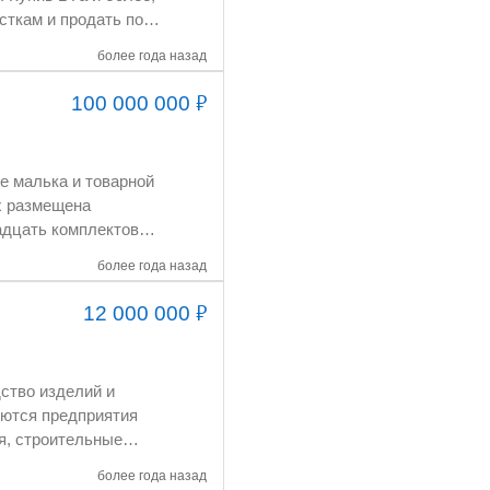
сткам и продать по
а себестоимости.
Сысерть). Участки
более года назад
озный Двор. Можно
8млн.р.,20 млн.р., 21
₽
100 000 000
Земли поселений,
рии с категорией
 Капитального
ляет до 5000 кв.м.
х размещена
более года назад
ратор (180 кВт/час),
₽
12 000 000
более года назад