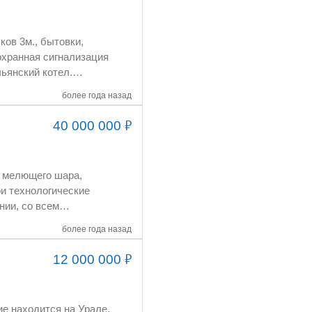
кое сопровождение
охранная сигнализация
более года назад
ет
₽
40 000 000
); - Дизайнер
у мелющего шара,
более года назад
₽
12 000 000
е находится на Урале.