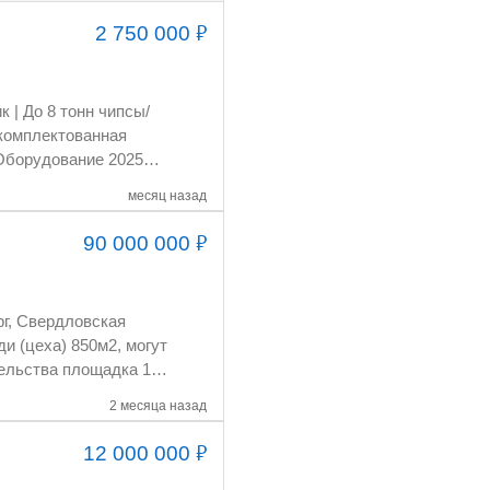
₽
2 750 000
 Оборудование 2025
месяц назад
г/час 4. Конвейер с
₽
90 000 000
рг, Свердловская
и (цеха) 850м2, могут
очему это
борудован офис в
2 месяца назад
 бетонная площадка
₽
12 000 000