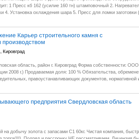
индукционный 3.
ки 4. Установка охлаждения шара 5. Пресс для ломки заготовки
от 40 мм до 100 мм. в наличии имеется до 5 производственных
ение Карьер строительного камня с
пуска 1 линии необходимо 400 кв.м. цех, с высотой от 5 метров. и 300 кВт 
 производством
ности для дальнейшего развития. стоимость в районе 30 млн.р
ь
,
Кировград
газовой резки. высоко экономичное,технологическое производст
орма собственности: ООО (Свидетельство о
ции 2008 г.) Продаваемая доля: 100 % Обязательства, обремене
ментов, нормативной и кадровой
екты разрешительной, геологической, отчетной
ывающего предприятия Свердловская область
около 2 000 тыс.м3. Инфраструктура: Полное
енно-бытового назначения.
60кг. Чистая компания, быстрая сделка. Стоимость
тный всех фракций, скальный грунт, бутовый камень. Продукция
ена на