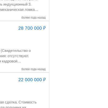
 (механическая ломка
более года назад
₽
28 700 000
эл-гии.
. Ломка рельсы
во.
ния: отсутствуют.
более года назад
₽
22 000 000