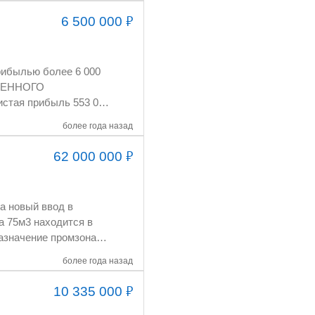
₽
6 500 000
более года назад
₽
62 000 000
е активы: 4,3 млн.руб.;
 магазины на
более года назад
щиков и понятная
₽
10 335 000