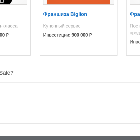
Франшиза Biglion
Фра
м-класса
Купонный сервис
Пост
прод
₽
₽
000
Инвестиции:
900 000
Инв
Sale?