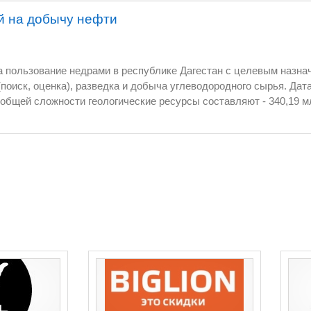
й на добычу нефти
 недрами в республике Дагестан с целевым назначением и видами работ
ородного сырья. Дата окончания лицензий 4
я. Промышленная добыча не велась. Попадают под льготы
. Продажа одним лотом. Подробную информацию вышлю
ому покупателю.