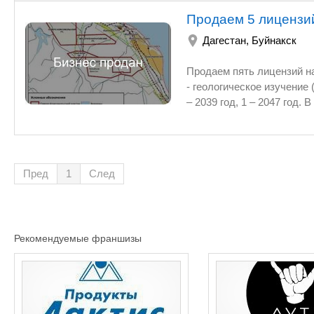
Продаем 5 лицензи
Дагестан
,
Буйнакск
Продаем пять лицензий на пользование
- геологическое изучение (поиск, оценка), разведка и добыча углевод
– 2039 год, 1 – 2047 год. В общей сложности геологические ресурсы составляют - 340,19 млн. т., извлекаемые –
34,02 млн. т. Лицензионные требования выполняютс
по НДПИ указанные в п.3 ст.342 и п.9 ст.339 НК РФ
заинтересованн
Пред
1
След
Рекомендуемые франшизы