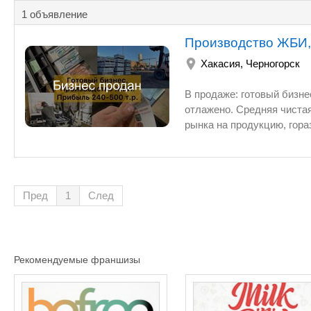
1 объявление
Производство ЖБИ, 
Хакасия
,
Черногорск
В продаже: готовый бизнес п
отлажено. Средняя чистая прибыль 340-600 т.р./месяц. Можно кратно увеличить, т.к. спрос
рынка на продукцию, гораздо выше предложения. ? Привлека
покупателя: спрос на продукцию и объемы строительства
работает более 5 лет. База постоянных клиентов
руб., а чистая прибыль 2 400 000 руб. / за 10 месяцев работы
выписками. 3) Штат 4-6 человека (формовщики, водитель погрузчика, мастер). Бухгалтер на
Пред
1
След
аутсорсе. Сотрудники набираются 
около 16 мес. Знаем и подскажем как у
передается все оборудование, сыр
регламенты, инструкции, регламенты по ра
Рекомендуемые франшизы
(долгосрочный договор аренды, с возмо
арендодатель. 7) 1+ месяц сопровождения от собственника. 8) Производство находится на
въезде в город Черногорск.через с. Зеленое
строительные магазины, хорошая локация. Рядом строит