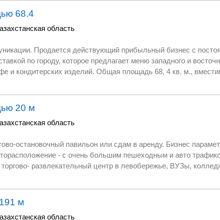
сбалансированное питание одного человека в течении суток.
 по эл/энергии - 250
ью 68.4
твенный автотранспорт.
азахстанская область
и. Продается действующий прибыльный бизнес с постоянной клиентурой -
ть 21 человек (с
действует 4
 пр. ),
ью 20 м
лефон, ЖК-телевизор, стулья, столы и пр. ),
азахстанская область
оутбук из любой точки мира. Большой пешеходный
дам в аренду. Бизнес параметры: Стабильно
развлекательный центр в левобережье, ВУЗы, колледжи, школы, кинотеатр и
екущих
унальные. При продаже- цена
в связи с перепрофилированием бизнеса. С продажей не торопимся.
191 м
араметры: В собственность переходит сам
азахстанская область