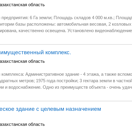
азахстанская область
у готовой продукции.
долларов. Viber,Whatsapp, звонки напрямую +79618847700. Электронная почта: 
ую поддержку от государства, так как работает в секторе отечественных
тия: 6 Га земли; Площадь складов 4 000 м.кв.; Площадь административного
риятия позволяет увеличить объём чистой прибыли
судим все вопросы по приобретению предприятия!
за имеет ресурс для организации
ь использована частично, договора с
 в хорошем состоянии. Производится качественный
 имущественный комплекс.
азахстанская область
а также вспомогательные помещения.
 3 гектара земли в частной собственности;
о учреждения. Но это далеко не весь спектр возможных
еское здание с целевым назначением
е, обсудим все вопросы по данному объекту!
азахстанская область