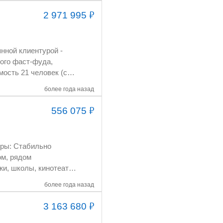
₽
2 971 995
более года назад
₽
556 075
более года назад
₽
3 163 680