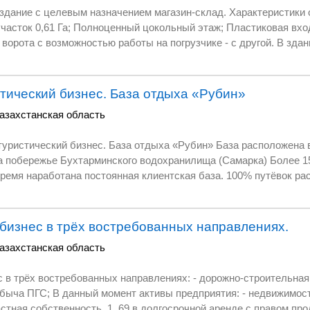
евым назначением магазин-склад. Характеристики объекта: Площадь 1
 Га; Полноценный цокольный этаж; Пластиковая входная группа с одной
ругой. В здании оборудованы
тический бизнес. База отдыха «Рубин»
ая и быстрая поставка товаров в любую точку города). Здание очень
азахстанская область
- автомобили легко подъезжают к погрузочно-разгрузочной зоне и
также без препятствий покидают территорию. Пишите, обсудим все вопросы по дан
ий бизнес. База отдыха «Рубин» База расположена в Восточно-
 (Самарка) Более 15 лет “Рубин”
ная клиентская база. 100% путёвок раскупают ещё до нового
 всё необходимое для комфортного жизнеобеспечения: 3 скважины, 3 гене
ичества, своя ТП, паркинг на 200 автомобилей. Баня. По всей базе
бизнес в трёх востребованных направлениях.
нузлами, холодильниками, плитами и
азахстанская область
чих песков. Также гости ценят разнообразный досуг: 2 большие
 в трёх востребованных направлениях: - дорожно-строительная 
ногое другое. Именно
 недвижимость 2 793 метра кв. -
й, которые ценят качественный отдых. Бизнес выстроен полностью “от
бственность, 1, 69 в долгосрочной аренде с правом продления; - 87 000 000