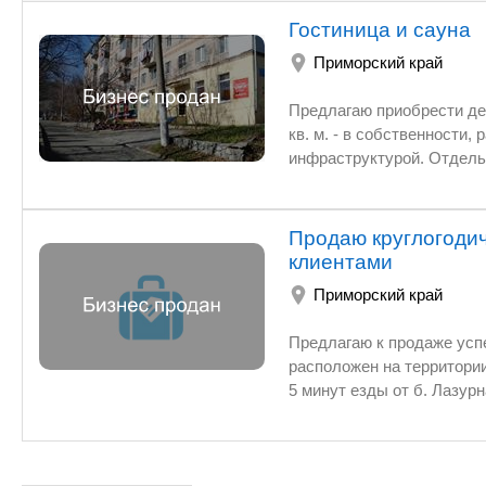
Гостиница и сауна
Приморский край
Предлагаю приобрести действующий бизнес: гостиница на 5 
кв. м. - в собственности, расположено на первом этаже жилого дома, в центральном районе города с развитой
инфраструктурой. Отдельный вход, парковка, удобный подъезд. Помещение в отличном состоянии - выполнен
капитальный ремонт (в том числе фасада); система приточно-в
новое. Назначение помещений свободное - возможно перепрофилирование (в том числе в торговое). В
настоящее время гостиница с
Продаю круглогоди
кредитных средств).
клиентами
Приморский край
Предлагаю к продаже успешный, прибы
расположен на территории элитного горно-лыжного центра отдыха «Комета» в 20 минутах езды от Владивост
5 минут езды от б. Лазурная. Комплекс раскручен, функционирует уже 7 лет. Есть постоянные клие
аудитория люди 18-50 лет. Возраст и социальный статус гостей не имеют значения - здесь можно встретить и
студенческую компанию, и звез
прибыль – 5,5 млн. рублей Срок окупаемости - 6, 5 лет Территория комплекса позволяет создать летнее кафе.
Имеется своя скважина. Электричество 20 квт. 380 В. Дом в собственности +территория 5 соток в