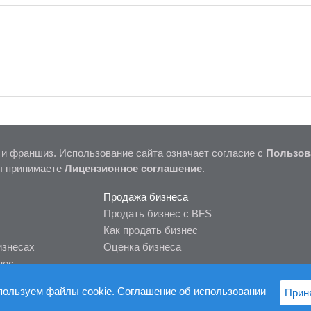
 и франшиз. Использование сайта означает согласие с
Пользов
ы принимаете
Лицензионное соглашение
.
Продажа бизнеса
Продать бизнес с BFS
Как продать бизнес
изнесах
Оценка бизнеса
нес
пользуем файлы cookie.
Соглашение об использовании
Прин