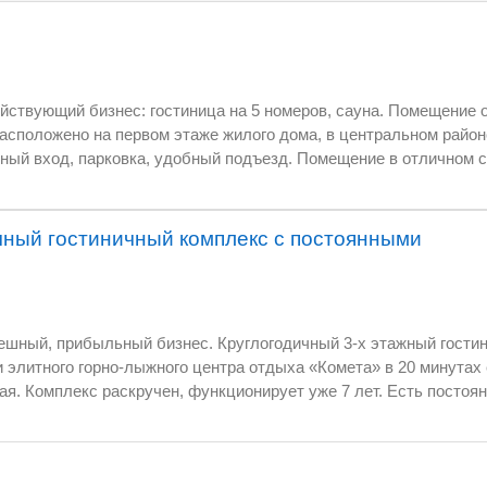
номеров, сауна. Помещение общей площадью 155
ытяжной вентиляции, в сауне оборудование
дана в аренду. Возможен любая форма расчета (безналичный, с использов
чный гостиничный комплекс с постоянными
льный бизнес. Круглогодичный 3-х этажный гостиничный комплекс,
ока,
нты. Целевая
д шоу-бизнеса, и семьи с детьми. Комплекс широко известен в городе. Год