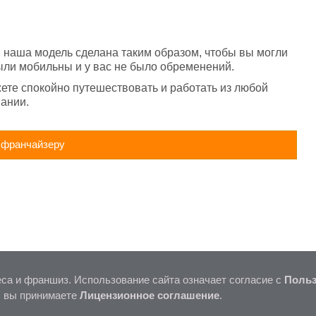
 наша модель сделана таким образом, чтобы вы могли 
были мобильны и у вас не было обременений.
ете спокойно путешествовать и работать из любой 
ании.
 франчайзеру
са и франшиз. Использование сайта означает согласие с
Польз
, вы принимаете
Лицензионное соглашение
.