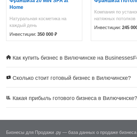
Франшиза 20 MIN SPA at
Франшиза Потол
Home
Компания по устано
Натуральная косметика на
натяжных потолков
каждый день
Инвестиции:
245 00
₽
Инвестиции:
350 000
Как купить бизнес в Вилючинске на BusinessesF
Сколько стоит готовый бизнес в Вилючинске?
Какая прибыль готового бизнеса в Вилючинске
Бизнесы для Продажи .ру — база данных о продаже бизнеса