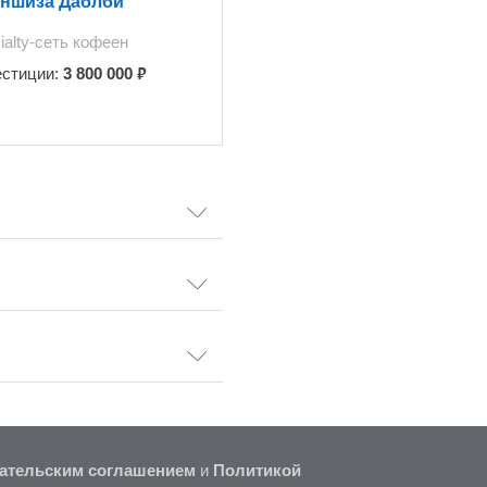
ншиза Даблби
ialty-сеть кофеен
₽
естиции:
3 800 000
ательским соглашением
и
Политикой