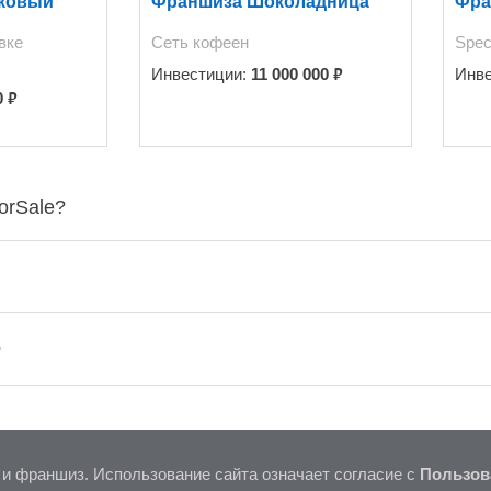
ковый
Франшиза Шоколадница
Фра
вке
Сеть кофеен
Spec
₽
Инвестиции:
11 000 000
Инв
₽
0
orSale?
?
 и франшиз. Использование сайта означает согласие с
Пользов