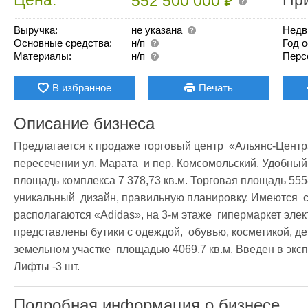
₽
552 500 000
Выручка:
не указана
Недв
Основные средства:
н/п
Год 
Материалы:
н/п
Перс
В избранное
Печать
Описание бизнеса
Предлагается к продаже торговый центр  «Альянс-Централ
пересечении ул. Марата  и пер. Комсомольский. Удобный
площадь комплекса 7 378,73 кв.м. Торговая площадь 5558
уникальный  дизайн, правильную планировку. Имеются  с
располагаются «Adidas», на 3-м этаже  гипермаркет элек
представлены бутики с одеждой,  обувью, косметикой, д
земельном участке  площадью 4069,7 кв.м. Введен в экспл
Лифты -3 шт. 
Подробная информация о бизнесе