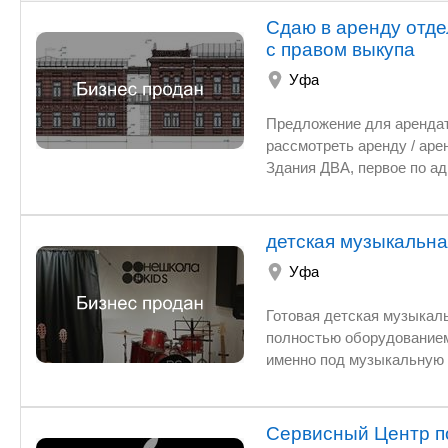
Cдаю в аренду отд
с правом выкупа
Уфа
Предложение для арендаторов
рассмотреть аренду / аренду с правом выкуп
Здания ДВА, первое по адресу: г. Уфа, ул. Цюрупы, д. 50 П
мощность: 50 кВт Высота 
3000 руб/м2 (в получистовой отделке) Второе соседнее: г. Уф
390 м2 Электрическая мощн
детская музыкальна
планировка Цена аренды: 3000 ру
Уфа
Готовая детская музыкальная 
полностью оборудованием, нараб
именно под музыкальную школу (полностью со зв
Находится в городе-миллион
привлечение клиентов. Уже нара
заходят сами. Цена сущес
Сервисный Центр п
срочным переездом 