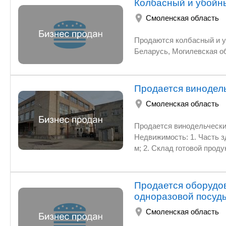
Колбасный и убойн
Смоленская область
Продаются колбасный и убойный цеха, общая площадь 24
Беларусь, Могилевская о
Продается винодель
Смоленская область
Продается винодельческий завод или доля в бизнесе в г. Вяз
Недвижимость: 1. Часть здания цеха обработки и 
м; 2. Склад готовой продукции, теплоэнергетические установки, 2 эт., общ. площ
3. Земельный участок, 7 58
Продается оборудо
одноразовой посуд
Смоленская область