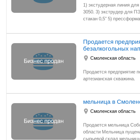
1) экстудерная линия для ПП и ПС , модель GXT 65-
3050. 3) экструдер для П
стакан 0,5" 5) прессформ
П-001 СБ 0,5 л. 8) 4-х гн
водоохладитель. 11) дроб
ППС листа .
Продается предприя
безалкогольных нап
Смоленская область
Продается предприятие по
артезианская скважина.
мельница в Смоленс
Смоленская область
Продается мельница Соб
области Мельница пущена 
сырьевой склад мельницы-