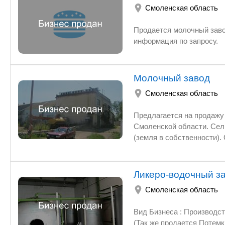
Смоленская область
Продается молочный завод по производству сыров в
информация по запросу.
Молочный завод
Смоленская область
Предлагается на продажу молокозавод в г. Монаст
Смоленской области. Сельхоз комплекс расположен на земельном участке площадью 1,8 га
(земля в собственности). Общая площадь недвижимого имущества составляет 4 438 кв.м., в
которую входят: Основной производственный комплекс, площадь – 3000 кв.м. ;
Административное здание, площадью – 411 кв.м. ; Прох
склада, площадью 111 и260 кв.м.; Мазутохранилище, площадью – 
Ликеро-водочный за
площадью-115 кв.м.; Артезианская с
Смоленская область
мощности комбината позволяют изготавливать различную молочную продукцию (фасованное
молоко, сметану, творог, кефир, сливки, масло, сыр и др.). Объём переработки молока свыше
Вид Бизнеса : Производство Продается Ликер-водочный завод " Стодолище" с Ли
(Так же продается Потемкинский Спирт завод, так же с лицензиями и разрешениями, на сырье ,