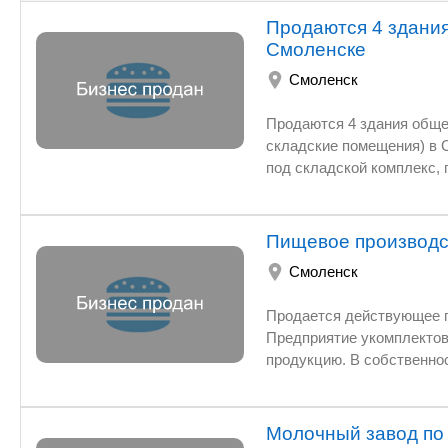
Продаются 4 здани
Смоленске
Смоленск
Продаются 4 здания общей площадью 2350 (здание 
складские помещения) в Смоленске
под складской комплекс, пищевое производство 
в черте города Смоленска, мкр.Южный, своя подстанция, газо
Пищевое производс
Смоленск
Продается действующее произв
Предприятие укомплектовано униве
продукцию. В собственности 4 здания обще
в черте города, своя подстанция, газопровод среднего давления. Проду
Молочный завод по