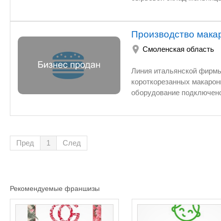
мощность- 75 тонн сырья в сутки, двух
транспортом Мастерская, 
зерновая сушилка. Земель
Производство мака
Смоленская область
Линия итальянской фирмы «PAVAN» предназначена для произво
короткорезанных макаронн
оборудование подключено
последний запуск производился в мае 2009г. Сущ
договоров поставки с не
изделий, в т.ч. в Республике Беларусь. Основные средства 
экструдер D150, восемь 
Пред
1
След
муки, камера предварител
фасовочная машина автом
очистки воды, подъемная 
48 штук, деревянные рамы
Рекомендуемые франшизы
штук, дизельный погрузчик. Данная комплектация является достаточной для произво
фасовки 150 – 170 тонн м
возможность перезаключе