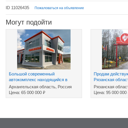
ID 11026435
Пожаловаться на объявление
Могут подойти
Большой современный
Продам действу
автокомплекс находящийся в
Рязанская облас
собственности в тч земл
Архангельская область, Россия
Рязанская облас
₽
Цена: 65 000 000
Цена: 95 000 000