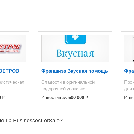
. Смотрите. Изучайте. Принимайте решение и
дем рады вам всегда!
5 тонн (каждая балка выдерживает нагрузку до 2,5 тонн) построено
чески находится в очень удобной
 спортивные мероприятия, клинику
 ВЕТРОВ
Франшиза Вкусная помощь
Фра
ристическая
Сладости в оригинальной
Прои
подарочной упаковке
для 
₽
₽
0
Инвестиции:
500 000
Инв
е на BusinessesForSale?