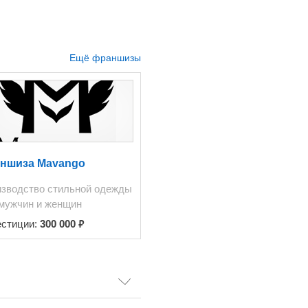
Ещё франшизы
ншиза Mavango
зводство стильной одежды
мужчин и женщин
₽
естиции:
300 000