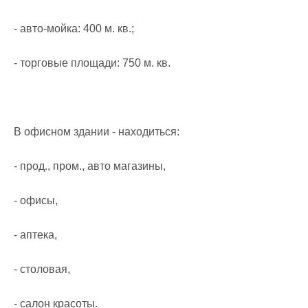
- авто-мойка: 400 м. кв.;

- торговые площади: 750 м. кв.

В офисном здании - находиться:

- прод., пром., авто магазины,

- офисы,

- аптека,

- столовая,

- салон красоты.
