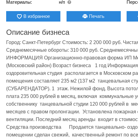
Материалы:
н/п
Перс
В избранное
Печать
Описание бизнеса
Город: Санкт-Петербург Стоимость: 2 200 000 руб. Чистая
Среднемесячные обороты: 310 000 руб. Среднемесячны
ИНФОРМАЦИЯ Организационно-правовая форма	ИП Место расположения	Санкт- Петербург 
(Московский район) Возраст бизнеса	1 год Информация о помещении	   Танцевально-
оздоровительная студия  располагается в Московском рай
помещения составляет 235 м2 (137 м2  танцевальная студ
(СУБАРЕНДАТОР). 1  этаж. Нежилой фонд. Высота потолко
плата 235 000 рублей в месяц, включая  коммунальные услу
собственнику  танцевальной студии 120 000 рублей в  мес
месяцев с правом пролонгации.  Установлена пожарная с
вентиляции. Последний месяц аренды  входит в стоим
Средства производства	   Продается танцевально- оздоровительная студия в Московском  районе. В 
помещении сделан свежий,  качественный ремонт по всем