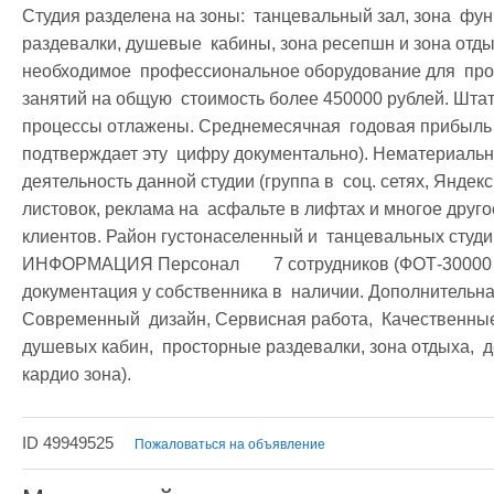
Студия разделена на зоны:  танцевальный зал, зона  фун
раздевалки, душевые  кабины, зона ресепшн и зона отдыха 
необходимое  профессиональное оборудование для  про
занятий на общую  стоимость более 450000 рублей. Штат 
процессы отлажены. Среднемесячная  годовая прибыль с
подтверждает эту  цифру документально). Нематериальные активы	   Активно веде
деятельность данной студии (группа в  соц. сетях, Яндек
листовок, реклама на  асфальте в лифтах и многое другое
клиентов. Район густонаселенный и  танцевальных студ
ИНФОРМАЦИЯ Персонал	 7 сотрудников (ФОТ-30000 рублей) Документы, лицензии	 Вся 
документация у собственника в  наличии. Дополнительная информация	   В с
Современный  дизайн, Сервисная работа,  Качественные
душевых кабин,  просторные раздевалки, зона отдыха,  д
кардио зона).
ID 49949525
Пожаловаться на объявление