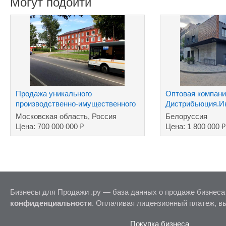
Могут подойти
Продажа уникального
Оптовая компани
производственно-имущественного
Дистрибьюция.Ин
комплекса
хозтовары ТНП.Д
Московская область, Россия
Белоруссия
₽
₽
Цена: 700 000 000
Цена: 1 800 000
Бизнесы для Продажи .ру — база данных о продаже бизнеса
конфиденциальности
. Оплачивая лицензионный платеж, в
Покупка бизнеса