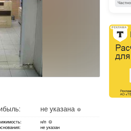
Частно
РЕКЛАМА
ибыль:
не указана
ижимость:
н/п
основания:
не указан