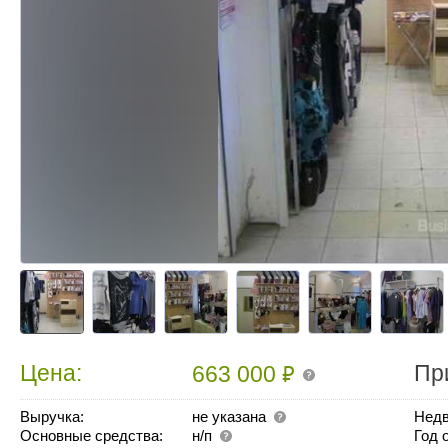
₽
Цена:
Пр
663 000
Выручка:
не указана
Недв
Основные средства:
н/п
Год 