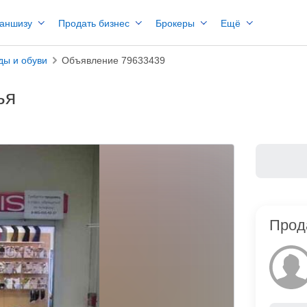
раншизу
Продать бизнес
Брокеры
Ещё
ды и обуви
Объявление 79633439
ья
Прод