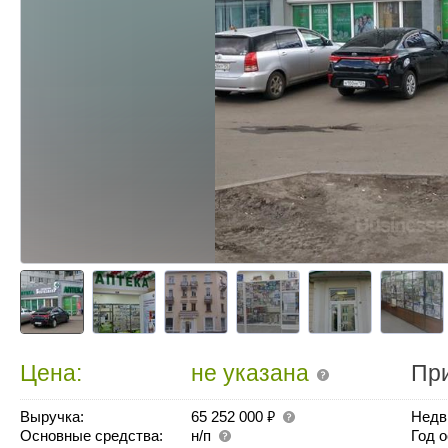
Цена:
не указана
Пр
₽
Выручка:
65 252 000
Недв
Основные средства:
н/п
Год 