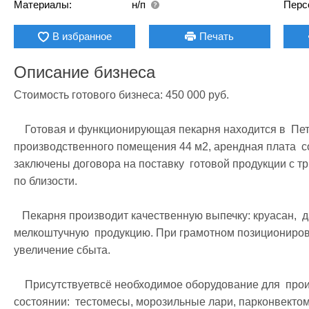
Материалы:
н/п
Перс
В избранное
Печать
Описание бизнеса
Стоимость готового бизнеса: 450 000 руб.

    Готовая и функционирующая пекарня находится в  Петроградском районе.      При площади  
производственного помещения 44 м2, арендная плата  сост
заключены договора на поставку  готовой продукции с 
по близости. 

   Пекарня производит качественную выпечку: круасан,  датские пироги в ассортимете и прочую 
мелкоштучную  продукцию. При грамотном позициониров
увеличение сбыта.

    Присутствуетвсё необходимое оборудование для  производства, которое находится в хорошем 
состоянии:  тестомесы, морозильные лари, парконвектом