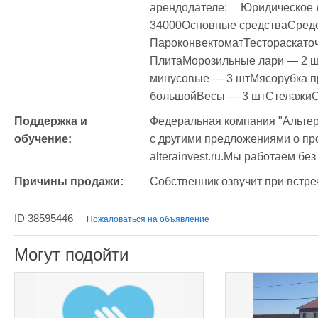
арендодателе:	Юридическое лицоСтоимость аренды:	
34000Основные средстваСредст
ПароконвектоматТестораскато
ПлитаМорозильные лари — 2 ш
минусовые — 3 штМясорубка п
большойВесы — 3 штСтелажиС
Поддержка и 
Федеральная компания "Альтер
обучение:
с другими предложениями о про
Причины продажи:
Собственник озвучит при встре
ID 38595446
Пожаловаться на объявление
Могут подойти