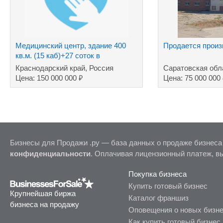
Медицинский центр, здание 400
Продается произ
кв.м. (15 каб)+27 соток в
собственности
Краснодарский край, Россия
Саратовская обл
₽
Цена: 150 000 000
Цена: 75 000 000
Бизнесы для Продажи .ру — база данных о продаже бизнеса
конфиденциальности
. Оплачивая лицензионный платеж, в
Покупка бизнеса
Купить готовый бизнес
Крупнейшая биржа
Каталог франшиз
бизнеса на продажу
Оповещения о новых бизн
Как купить готовый бизнес