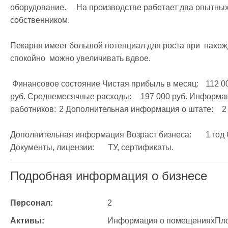
оборудование.     На производстве работает два опытных
собственником.

Пекарня имеет большой потенциал для роста при  нахо
спокойно  можно увеличивать вдвое.

 Финансовое состояние Чистая прибыль в месяц:	112 000 руб. Среднемесячные обороты:	309 000 
руб. Среднемесячные расходы:	197 000 руб. Информация о штате компании Количество 
работников:	2 Дополнительная информация о штате:	2 пекаря. Фонд з/п:	93000

Дополнительная информация Возраст бизнеса:	1 год Организационно-правовая форма:	ИП 
Документы, лицензии:	ТУ, сертификаты.
Подробная информация о бизнесе
Персонал:
2
Активы:
Информация о помещенияхПлощадь помещен