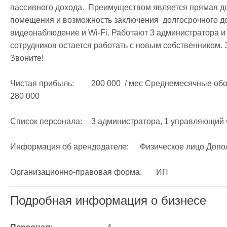
пассивного дохода.  Преимуществом является прямая до
помещения и возможность заключения  долгосрочного до
видеонаблюдение и Wi-Fi. Работают 3 администратора и
сотрудников остается работать с новым собственником.
Звоните!

Чистая прибыль: 	200 000  / мес Среднемесячные обороты:	480 000  Среднемесячные расходы:	
280 000 

Список персонала:	3 администратора, 1 управляющий Фонд з/п:	100 000  /мес.

Информация об арендодателе:	Физическое лицо Дополнительная информация о помещениях:	

Организационно-правовая форма:	ИП
Подробная информация о бизнесе