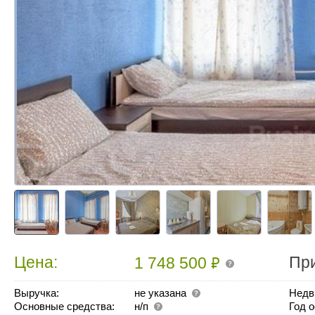
₽
Цена:
Пр
1 748 500
Выручка:
не указана
Недв
Основные средства:
н/п
Год 