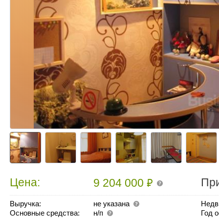
₽
Цена:
Пр
9 204 000
Выручка:
не указана
Недв
Основные средства:
н/п
Год 