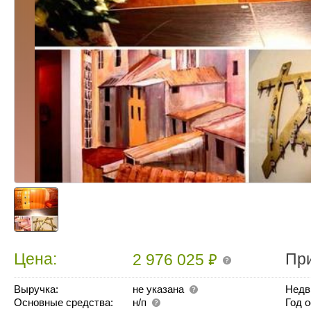
₽
Цена:
Пр
2 976 025
Выручка:
не указана
Недв
Основные средства:
н/п
Год 