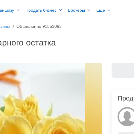
раншизу
Продать бизнес
Брокеры
Ещё
азины
Объявление 91553063
арного остатка
Прод