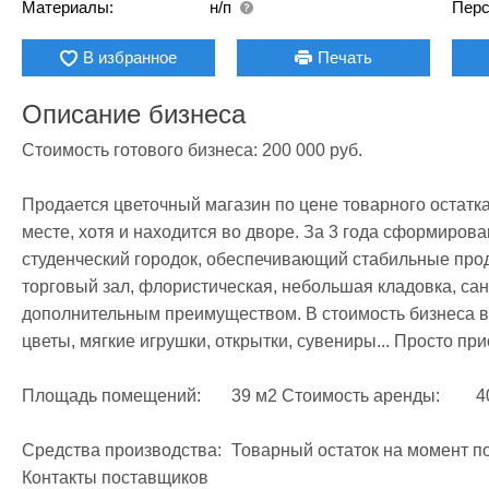
Материалы:
н/п
Перс
В избранное
Печать
Описание бизнеса
Стоимость готового бизнеса: 200 000 руб.

Продается цветочный магазин по цене товарного остатка 
месте, хотя и находится во дворе. За 3 года сформирова
студенческий городок, обеспечивающий стабильные прод
торговый зал, флористическая, небольшая кладовка, сану
дополнительным преимуществом. В стоимость бизнеса вх
цветы, мягкие игрушки, открытки, сувениры... Просто при
Площадь помещений:	39 м2 Стоимость аренды:	40000 Оборудованное помещение

Средства производства:	Товарный остаток на момент покупки бизнеса Нематериальные активы:	
Контакты поставщиков
