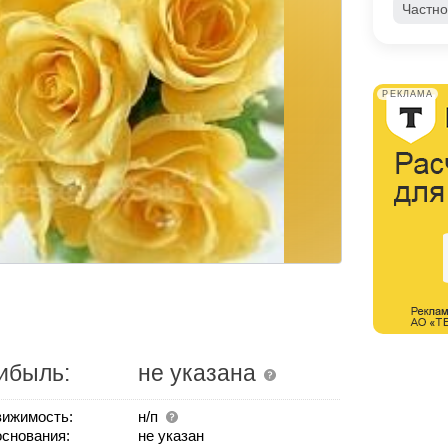
Частно
РЕКЛАМА
ибыль:
не указана
ижимость:
н/п
основания:
не указан