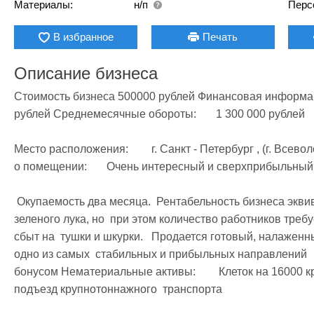
Материалы:
н/п
Перс
В избранное
Печать
Описание бизнеса
Стоимость бизнеса 500000 рублей Финансовая информация Чи
рублей Среднемесячные обороты:	1 300 000 рублей

Место расположения:	 г. Санкт - Петербург , (г. Всеволожск) Возраст бизнеса:	 1 год Информация 
о помещении:	 Очень интересный и сверхприбыльный  бизнес 

 Окупаемость два месяца.  Рентабельность бизнеса эквивалентно  бизнесу по выращиванию 
зеленого лука, но  при этом количество работников треб
сбыт на  тушки и шкурки.   Продается готовый, налажен
одно из самых  стабильных и прибыльных направлений     
бонусом Нематериальные активы:	 Клеток на 16000 кроликов в месяц 3000  кроликов Обеспечен 
подъезд крупнотоннажного  транспорта  
