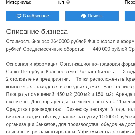
Материалы:
н/п
Перс
В избранное
Печать
Описание бизнеса
Стоимость бизнеса 2640000 рублей Финансовая информация Ч
рублей Среднемесячные обороты:	440 000 рублей Среднемесячные расходы:	290 000 рублей

Основная информация Организационно-правовая форма:	 ООО (Передается) Место расположения
Санкт-Петербург. Красное село. Возраст бизнеса:	 3 года. Информация о помещении:	 Продаются 
2 столовые на предприятии.     Точки расположены в Кра
комплексах,  находятся в соседних домах.  Расстояние до К
Площадь помещений: 450 м2 (300 м2 и 150  м2). Аренда п
включены. Договор аренды  заключен сроком на 11 месяц
Средства производства:	  Бизнес существует 3 года, полностью  атоматизирован. В стоимость 
бизнеса входит  оборудование  на сумму 1000000 рублей.
организации банкетов, для производства  обедов на доста
описаны и  регламентированы. У фирмы есть сертификат 