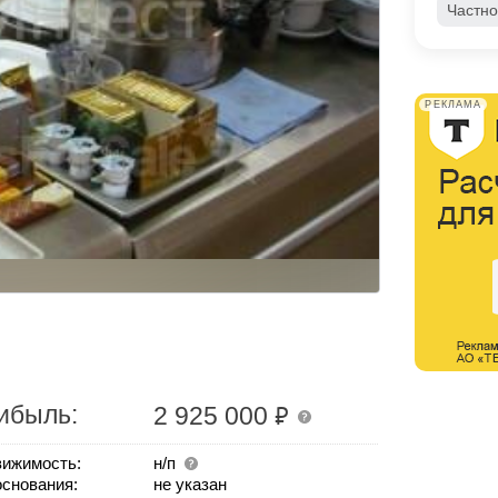
Частно
РЕКЛАМА
₽
ибыль:
2 925 000
ижимость:
н/п
основания:
не указан