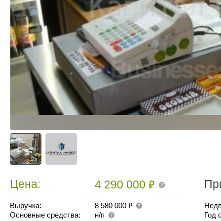
₽
Цена:
Пр
4 290 000
₽
Выручка:
8 580 000
Недв
Основные средства:
н/п
Год 