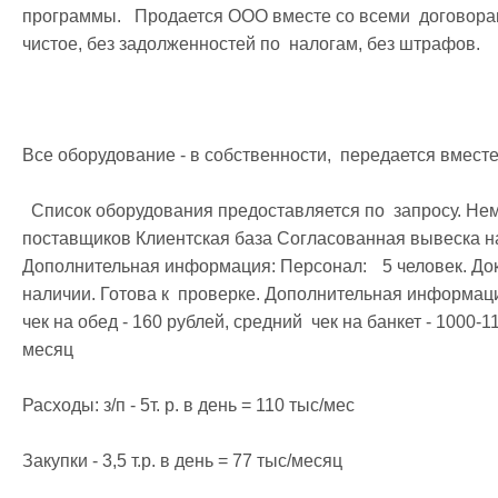
программы.   Продается ООО вместе со всеми  договорам
чистое, без задолженностей по  налогам, без штрафов.

Все оборудование - в собственности,  передается вместе 
  Список оборудования предоставляется по  запросу. Нематериальные активы:	 Каналы 
поставщиков Клиентская база Согласованная вывеска на
Дополнительная информация: Персонал:	 5 человек. Документы, лицензии:	 Вся документация в 
наличии. Готова к  проверке. Дополнительная информация:	 Подтверждающая прибыль.    Сред
чек на обед - 160 рублей, средний  чек на банкет - 1000-11
месяц

Расходы: з/п - 5т. р. в день = 110 тыс/мес

Закупки - 3,5 т.р. в день = 77 тыс/месяц
