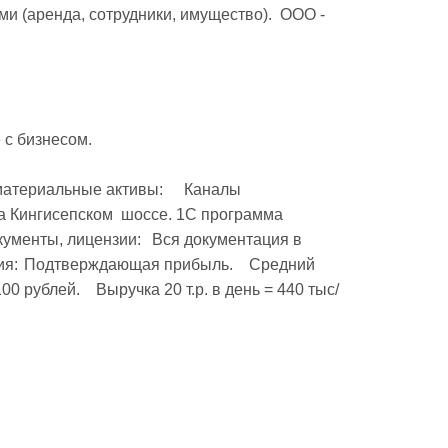
и (аренда, сотрудники, имущество).  ООО - 
с бизнесом.

 Кингисепском  шоссе. 1С программа 
ний 
00 рублей.    Выручка 20 т.р. в день = 440 тыс/