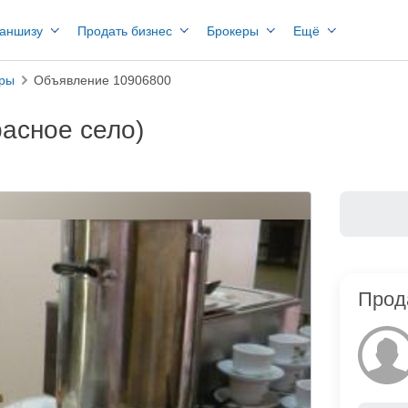
раншизу
Продать бизнес
Брокеры
Ещё
ары
Объявление 10906800
расное село)
Прод